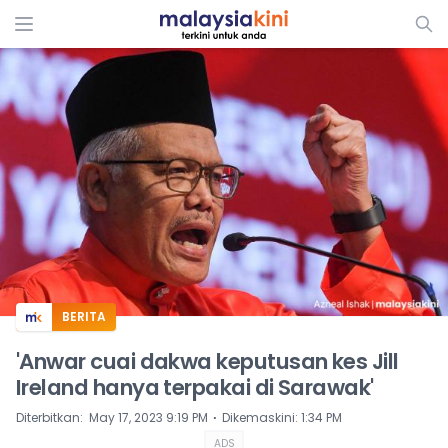
ADS
BERITA
'Anwar cuai dakwa keputusan kes Jill
Ireland hanya terpakai di Sarawak'
⋅
Diterbitkan
:
May 17, 2023 9:19 PM
Dikemaskini
:
1:34 PM
ADS