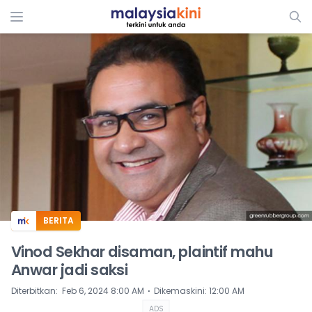
ADS
BERITA
Vinod Sekhar disaman, plaintif mahu
Anwar jadi saksi
⋅
Diterbitkan
:
Feb 6, 2024 8:00 AM
Dikemaskini
:
12:00 AM
ADS