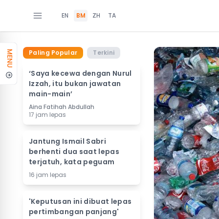
EN
BM
ZH
TA
Paling Popular
Terkini
MENU
‘Saya kecewa dengan Nurul
Izzah, itu bukan jawatan
main-main’
Aina Fatihah Abdullah
17 jam lepas
Jantung Ismail Sabri
berhenti dua saat lepas
terjatuh, kata peguam
16 jam lepas
'Keputusan ini dibuat lepas
pertimbangan panjang'