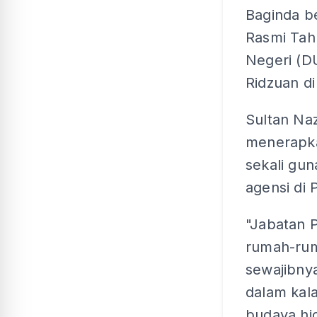
Baginda b
Rasmi Tah
Negeri (D
Ridzuan di 
Sultan Naz
menerapka
sekali gun
agensi di 
"Jabatan P
rumah-rum
sewajibny
dalam kal
budaya hi