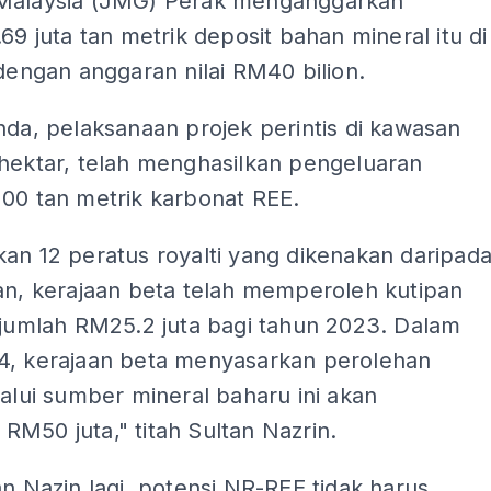
Malaysia (JMG) Perak menganggarkan
.69 juta tan metrik deposit bahan mineral itu di
 dengan anggaran nilai RM40 bilion.
nda, pelaksanaan projek perintis di kawasan
 hektar, telah menghasilkan pengeluaran
200 tan metrik karbonat REE.
an 12 peratus royalti yang dikenakan daripad
an, kerajaan beta telah memperoleh kutipan
rjumlah RM25.2 juta bagi tahun 2023. Dalam
4, kerajaan beta menyasarkan perolehan
lalui sumber mineral baharu ini akan
M50 juta," titah Sultan Nazrin.
an Nazin lagi, potensi NR-REE tidak harus