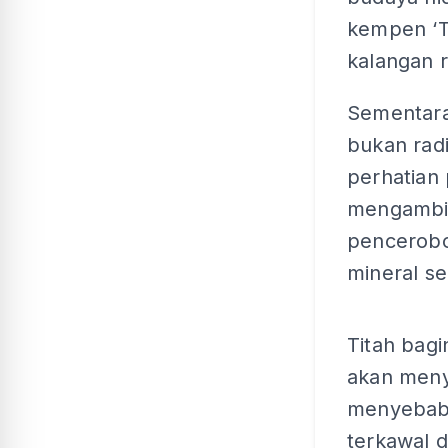
kempen ‘T
kalangan r
Sementara 
bukan rad
perhatian
mengambi
pencerobo
mineral s
Titah bag
akan menye
menyebabk
terkawal d