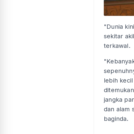
"Dunia kin
sekitar ak
terkawal.
"Kebanyak
sepenuhnya
lebih keci
ditemukan
jangka pan
dan alam s
baginda.