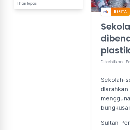
1 hari lepas
BERITA
Sekola
dibena
plasti
Diterbitkan
:
Fe
Sekolah-s
diarahkan
mengguna
bungkusan 
Sultan Per