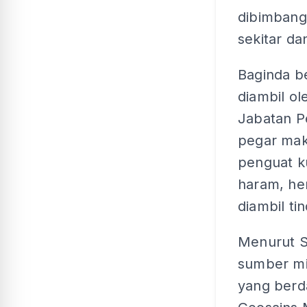
dibimbang
sekitar da
Baginda be
diambil o
Jabatan P
pegar mak
penguat k
haram, hen
diambil t
Menurut S
sumber mi
yang berda