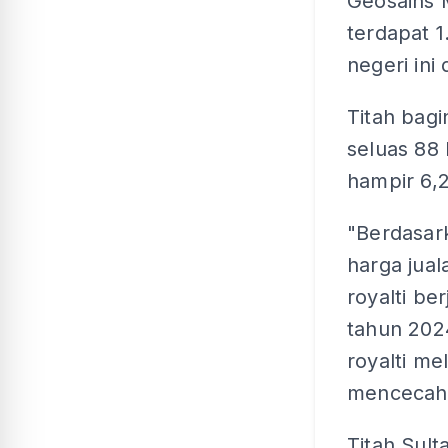
Geosains 
terdapat 1
negeri ini
Titah bagi
seluas 88
hampir 6,
"Berdasark
harga jual
royalti be
tahun 202
royalti me
mencecah R
Titah Sult