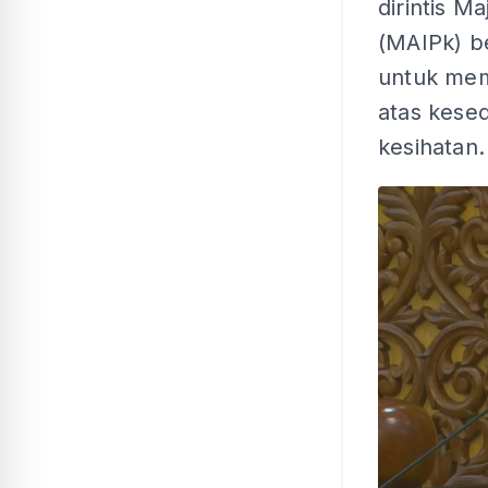
dirintis M
(MAIPk) b
untuk mem
atas kese
kesihatan.