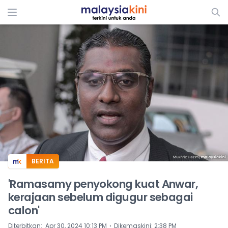
ADS
BERITA
'Ramasamy penyokong kuat Anwar,
kerajaan sebelum digugur sebagai
calon'
⋅
Diterbitkan
:
Apr 30, 2024 10:13 PM
Dikemaskini
:
2:38 PM