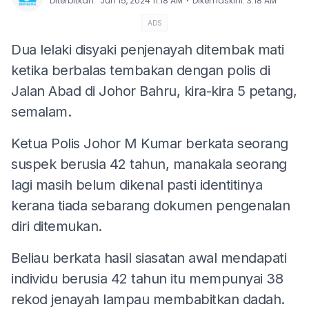
⋅
Diterbitkan
:
Jun 15, 2024 11:18 AM
Dikemaskini
:
3:18 AM
ADS
Dua lelaki disyaki penjenayah ditembak mati
ketika berbalas tembakan dengan polis di
Jalan Abad di Johor Bahru, kira-kira 5 petang,
semalam.
Ketua Polis Johor M Kumar berkata seorang
suspek berusia 42 tahun, manakala seorang
lagi masih belum dikenal pasti identitinya
kerana tiada sebarang dokumen pengenalan
diri ditemukan.
Beliau berkata hasil siasatan awal mendapati
individu berusia 42 tahun itu mempunyai 38
rekod jenayah lampau membabitkan dadah.