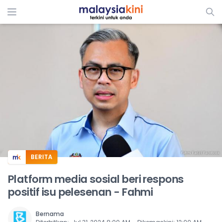
ADS
BERITA
Platform media sosial beri respons
positif isu pelesenan - Fahmi
Bernama