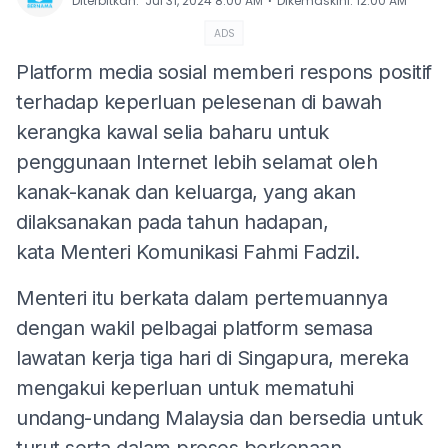
⋅
Diterbitkan
:
Jul 31, 2024 8:00 AM
Dikemaskini
:
12:00 AM
ADS
Platform media sosial memberi respons positif
terhadap keperluan pelesenan di bawah
kerangka kawal selia baharu untuk
penggunaan Internet lebih selamat oleh
kanak-kanak dan keluarga, yang akan
dilaksanakan pada tahun hadapan,
kata Menteri Komunikasi Fahmi Fadzil.
Menteri itu berkata dalam pertemuannya
dengan wakil pelbagai platform semasa
lawatan kerja tiga hari di Singapura, mereka
mengakui keperluan untuk mematuhi
undang-undang Malaysia dan bersedia untuk
turut serta dalam proses berkenaan.