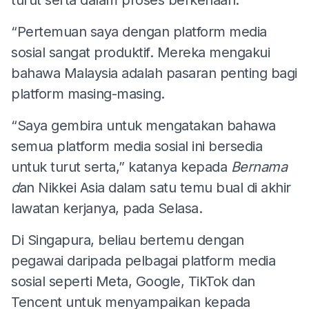
“Pertemuan saya dengan platform media
sosial sangat produktif. Mereka mengakui
bahawa Malaysia adalah pasaran penting bagi
platform masing-masing.
“Saya gembira untuk mengatakan bahawa
semua platform media sosial ini bersedia
untuk turut serta,” katanya kepada
Bernama
d
an Nikkei Asia dalam satu temu bual di akhir
lawatan kerjanya, pada Selasa.
Di Singapura, beliau bertemu dengan
pegawai daripada pelbagai platform media
sosial seperti Meta, Google, TikTok dan
Tencent untuk menyampaikan kepada