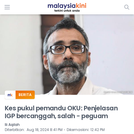
ADS
BERITA
Kes pukul pemandu OKU: Penjelasan
IGP bercanggah, salah - peguam
Ili Aqilah
⋅
Diterbitkan
:
Aug 18, 2024 8:41 PM
Dikemaskini
:
12:42 PM