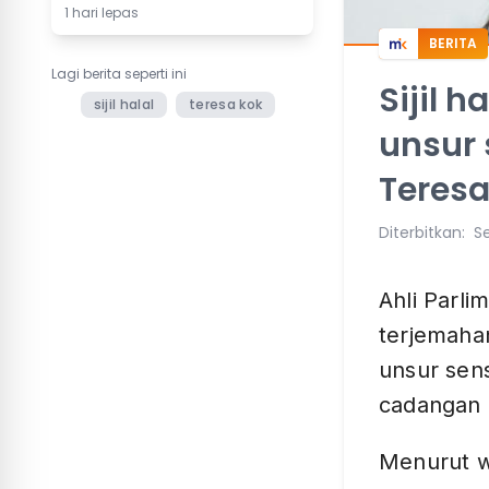
1 hari lepas
BERITA
Lagi berita seperti ini
Sijil 
sijil halal
teresa kok
unsur 
Teres
Diterbitkan
:
Se
Ahli Parl
terjemaha
unsur sen
cadangan m
Menurut 