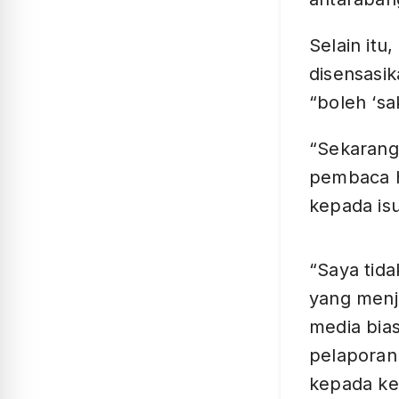
Selain itu
disensasi
“boleh ‘sa
“Sekarang
pembaca h
kepada is
“Saya tida
yang menj
media bia
pelaporan
kepada ke