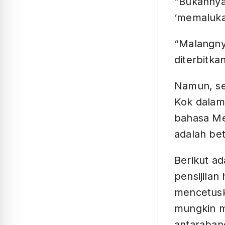
“Bukannya
‘memaluka
“Malangny
diterbitka
Namun, s
Kok dalam
bahasa Me
adalah bet
Berikut ad
pensijilan 
mencetusk
mungkin m
antaraban