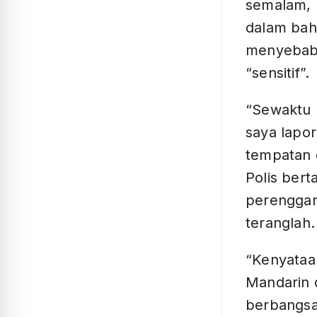
semalam, 
dalam bah
menyebabk
“sensitif”.
“Sewaktu 
saya lapor
tempatan 
Polis ber
perenggan
teranglah.
“Kenyataa
Mandarin 
berbangsa