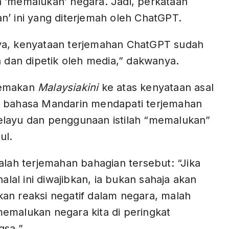
 ‘memalukan’ negara. Jadi, perkataan
n’ ini yang diterjemah oleh ChatGPT.
a, kenyataan terjemahan ChatGPT sudah
n dan dipetik oleh media,” dakwanya.
emakan
Malaysiakini
ke atas kenyataan asal
 bahasa Mandarin mendapati terjemahan
layu dan penggunaan istilah “memalukan”
ul.
alah terjemahan bahagian tersebut: “Jika
halal ini diwajibkan, ia bukan sahaja akan
an reaksi negatif dalam negara, malah
emalukan negara kita di peringkat
gsa.”