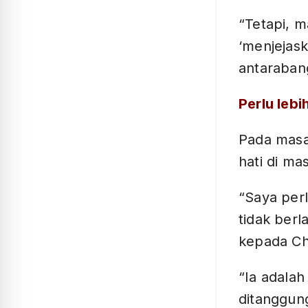
“Tetapi, m
‘menjejask
antaraban
Perlu lebi
Pada masa
hati di ma
“Saya perl
tidak berl
kepada C
“Ia adalah
ditanggun