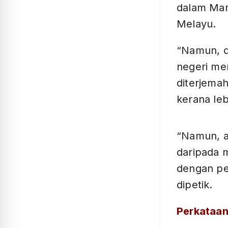
dalam Man
Melayu.
“Namun, d
negeri men
diterjema
kerana le
“Namun, ad
daripada m
dengan pe
dipetik.
Perkataan