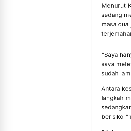
Menurut Ko
sedang me
masa dua 
terjemahan
“Saya han
saya mele
sudah lama
Antara ke
langkah me
sedangkan
berisiko “