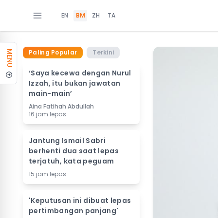
EN
BM
ZH
TA
Paling Popular
Terkini
MENU
‘Saya kecewa dengan Nurul
Izzah, itu bukan jawatan
main-main’
Aina Fatihah Abdullah
16 jam lepas
Jantung Ismail Sabri
berhenti dua saat lepas
terjatuh, kata peguam
15 jam lepas
'Keputusan ini dibuat lepas
pertimbangan panjang'