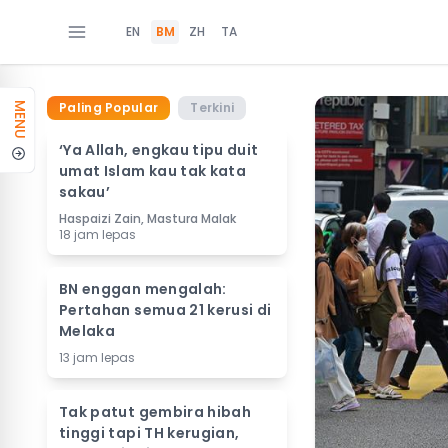
EN
BM
ZH
TA
Paling Popular
Terkini
MENU
‘Ya Allah, engkau tipu duit
umat Islam kau tak kata
sakau’
Haspaizi Zain, Mastura Malak
18 jam lepas
BN enggan mengalah:
Pertahan semua 21 kerusi di
Melaka
13 jam lepas
Tak patut gembira hibah
tinggi tapi TH kerugian,