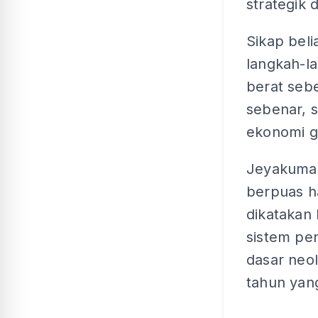
strategik
Sikap beli
langkah-l
berat seb
sebenar, 
ekonomi g
Jeyakumar
berpuas h
dikatakan
sistem pen
dasar neo
tahun yang