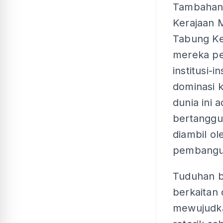
Tambahan 
Kerajaan M
Tabung Ke
mereka pe
institusi-
dominasi k
dunia ini 
bertanggu
diambil o
pembangun
Tuduhan b
berkaitan
mewujudka