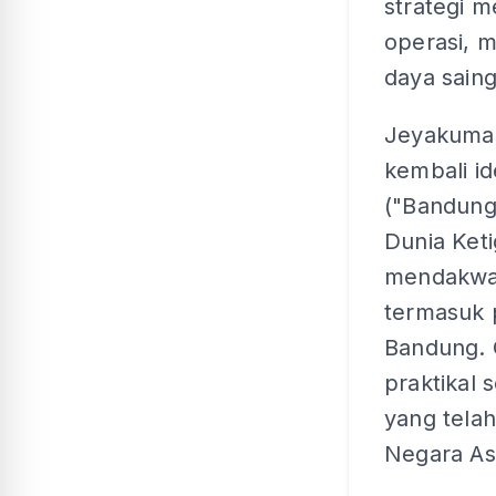
strategi 
operasi,
daya sain
Jeyakumar
kembali id
("Bandung
Dunia Ket
mendakwa 
termasuk 
Bandung. 
praktikal
yang tela
Negara Asi