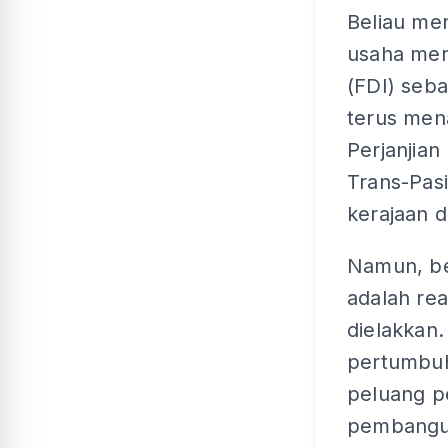
Beliau me
usaha men
(FDI) seba
terus men
Perjanjian
Trans-Pas
kerajaan 
Namun, be
adalah rea
dielakkan
pertumbuh
peluang p
pembangun