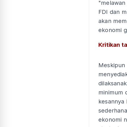
"melawan 
FDI dan m
akan memi
ekonomi gl
Kritikan t
Meskipun k
menyediaka
dilaksanak
minimum d
kesannya 
sederhana
ekonomi ne