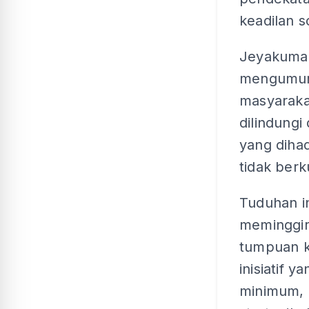
keadilan 
Jeyakumar
mengumumk
masyarakat
dilindungi
yang dihad
tidak ber
Tuduhan in
meminggir
tumpuan k
inisiatif 
minimum, 