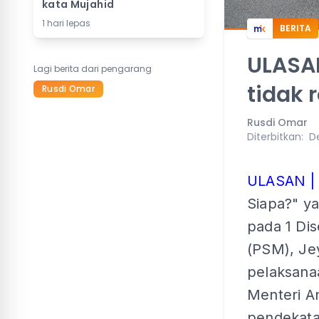
kata Mujahid
1 hari lepas
BERITA
ULASAN
Lagi berita dari pengarang
tidak r
Rusdi Omar
Rusdi Omar
Diterbitkan
:
De
ULASAN |
Siapa?" ya
pada 1 Dis
(PSM), Je
pelaksana
Menteri A
pendekata