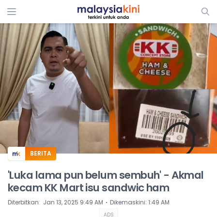
ADS
BERITA
'Luka lama pun belum sembuh' - Akmal
kecam KK Mart isu sandwic ham
⋅
Diterbitkan
:
Jan 13, 2025 9:49 AM
Dikemaskini
:
1:49 AM
ADS