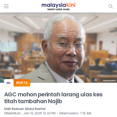
ADS
BERITA
AGC mohon perintah larang ulas kes
titah tambahan Najib
Hidir Reduan Abdul Rashid
⋅
Diterbitkan
:
Jan 13, 2025 12:43 PM
Dikemaskini
:
7:16 AM