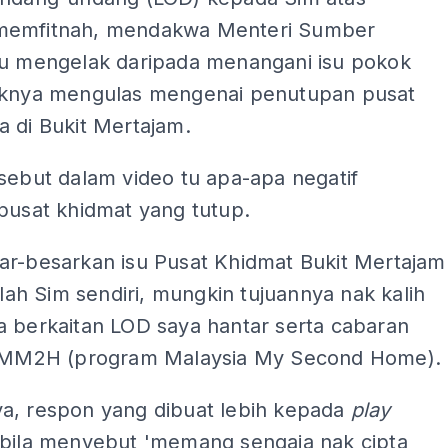
memfitnah, mendakwa Menteri Sumber
tu mengelak daripada menangani isu pokok
iknya mengulas mengenai penutupan pusat
 di Bukit Mertajam.
sebut dalam video tu apa-apa negatif
pusat khidmat yang tutup.
ar-besarkan isu Pusat Khidmat Bukit Mertajam
ialah Sim sendiri, mungkin tujuannya nak kalih
a berkaitan LOD saya hantar serta cabaran
u MM2H (program Malaysia My Second Home).
a, respon yang dibuat lebih kepada
play
bila menyebut 'memang sengaja nak cipta