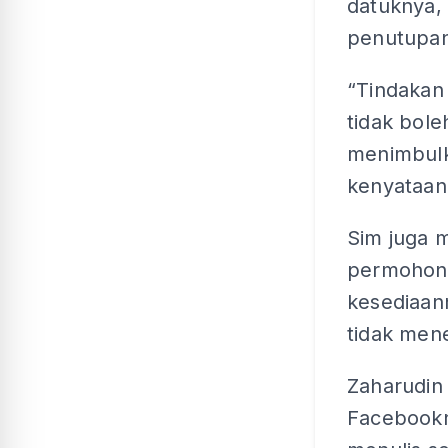
datuknya,
penutupan 
“Tindakan
tidak bol
menimbulk
kenyataan 
Sim juga 
permohona
kesediaan
tidak mene
Zaharudin
Facebookny