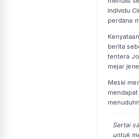
menulis s
individu C
perdana m
Kenyataan 
berita se
tentera Jo
mejar jene
Meski men
mendapat k
menuduhny
Sertai s
untuk me