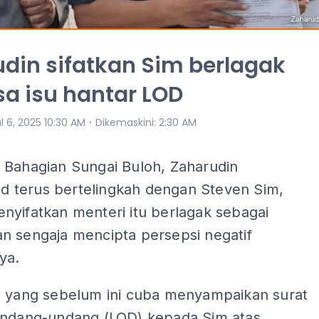
din sifatkan Sim berlagak
a isu hantar LOD
⋅
l 6, 2025 10:30 AM
Dikemaskini
:
2:30 AM
 Bahagian Sungai Buloh, Zaharudin
terus bertelingkah dengan Steven Sim,
nyifatkan menteri itu berlagak sebagai
n sengaja mencipta persepsi negatif
ya.
, yang sebelum ini cuba menyampaikan surat
undang-undang (LOD) kepada Sim atas