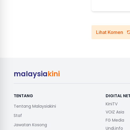
Lihat Komen
malaysia
kini
TENTANG
DIGITAL N
KiniTV
Tentang Malaysiakini
VOIZ Asia
Staf
FG Media
Jawatan Kosong
Undi.info