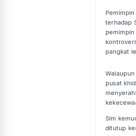
Pemimpin 
terhadap 
pemimpin 
kontrover
pangkat le
Walaupun 
pusat khid
menyerahk
kekecewa
Sim kemud
ditutup k