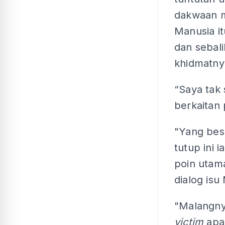
dakwaan 
Manusia i
dan sebal
khidmatnya
“Saya tak 
berkaitan 
"Yang bes
tutup ini 
poin utam
dialog is
"Malangny
victim
apa