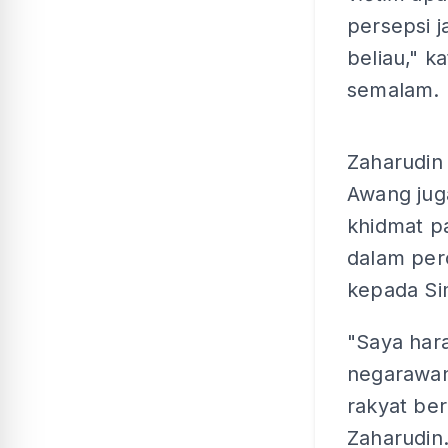
persepsi j
beliau," k
semalam.
Zaharudin
Awang jug
khidmat pa
dalam per
kepada Si
"Saya hara
negarawan
rakyat ber
Zaharudin