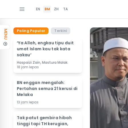
EN
BM
ZH
TA
Paling Popular
Terkini
MENU
‘Ya Allah, engkau tipu duit
umat Islam kau tak kata
sakau’
Haspaizi Zain, Mastura Malak
18 jam lepas
BN enggan mengalah:
Pertahan semua 21 kerusi di
Melaka
13 jam lepas
Tak patut gembira hibah
tinggi tapi TH kerugian,