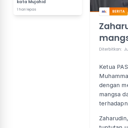
kata Mujahid
1 hari lepas
BERITA
Zaharu
mangs
Diterbitkan
:
Ju
Ketua PAS
Muhammad 
dengan me
mangsa da
terhadapn
Zaharudin
tuntutan 