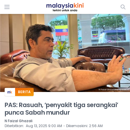
ADS
BERITA
PAS: Rasuah, ‘penyakit tiga serangkai’
punca Sabah mundur
N Faizal Ghazali
⋅
Diterbitkan
:
Aug 13, 2025 9:00 AM
Dikemaskini
:
2:56 AM