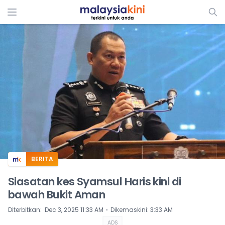
ADS
BERITA
Siasatan kes Syamsul Haris kini di
bawah Bukit Aman
⋅
Diterbitkan
:
Dec 3, 2025 11:33 AM
Dikemaskini
:
3:33 AM
ADS