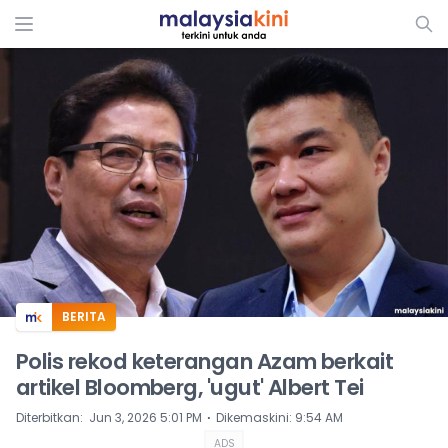
ADS
BERITA
Polis rekod keterangan Azam berkait
artikel Bloomberg, 'ugut' Albert Tei
⋅
Diterbitkan
:
Jun 3, 2026 5:01 PM
Dikemaskini
:
9:54 AM
ADS