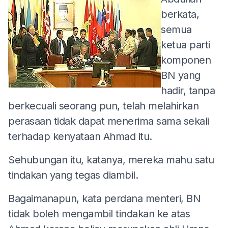
berkata,
semua
ketua parti
komponen
BN yang
hadir, tanpa
berkecuali seorang pun, telah melahirkan
perasaan tidak dapat menerima sama sekali
terhadap kenyataan Ahmad itu.
Sehubungan itu, katanya, mereka mahu satu
tindakan yang tegas diambil.
Bagaimanapun, kata perdana menteri, BN
tidak boleh mengambil tindakan ke atas