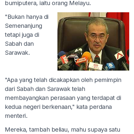
bumiputera, iaitu orang Melayu.
"Bukan hanya di
Semenanjung
tetapi juga di
Sabah dan
Sarawak.
"Apa yang telah dicakapkan oleh pemimpin
dari Sabah dan Sarawak telah
membayangkan perasaan yang terdapat di
kedua negeri berkenaan," kata perdana
menteri.
Mereka, tambah beliau, mahu supaya satu