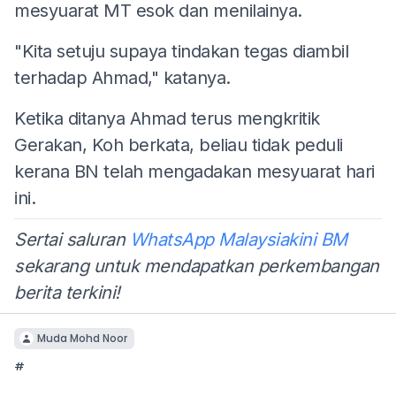
mesyuarat MT esok dan menilainya.
"Kita setuju supaya tindakan tegas diambil
terhadap Ahmad," katanya.
Ketika ditanya Ahmad terus mengkritik
Gerakan, Koh berkata, beliau tidak peduli
kerana BN telah mengadakan mesyuarat hari
ini.
Sertai saluran
WhatsApp Malaysiakini BM
sekarang untuk mendapatkan perkembangan
berita terkini!
Muda Mohd Noor
#