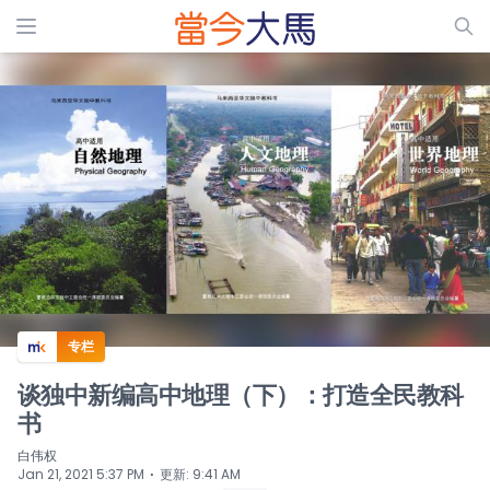
ADS
专栏
谈独中新编高中地理（下）：打造全民教科
书
白伟权
⋅
Jan 21, 2021 5:37 PM
更新
:
9:41 AM