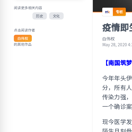
阅读更多相关内容
专栏
历史
文化
疫情即
点击阅读作者
白伟权
白伟权
的其他作品
May 28, 2020 4
【南国筑
今年年头伊
分，所有
传染力强
一个确诊
现今医学
陌生且刻