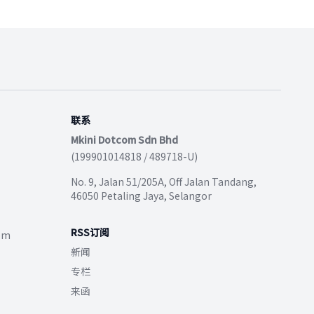
联系
Mkini Dotcom Sdn Bhd
(199901014818 / 489718-U)
No. 9, Jalan 51/205A, Off Jalan Tandang,
46050 Petaling Jaya, Selangor
RSS订阅
com
新闻
专栏
来函