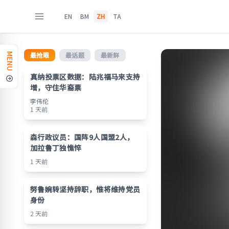
EN
BM
ZH
TA
最抢眼
最话题
最新鲜
MENU
真纳投票区数据：陆兆福马来支持
增，守住华裔票
李伟伦
1 天前
森行政议员：国阵9人国盟2人，
加拉鲁丁独憔悴
1 天前
努鲁婉转坚持辞职，惟将维持党员
身份
2 天前