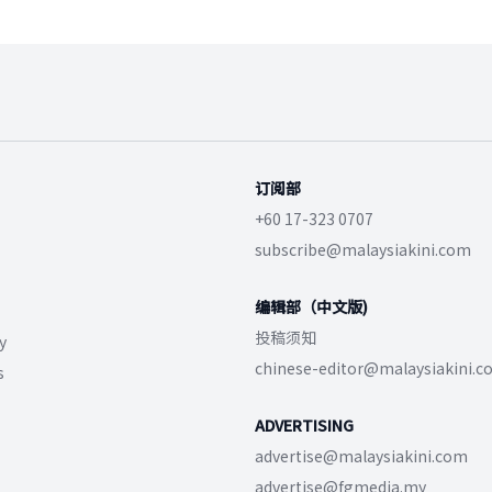
订阅部
+60 17-323 0707
subscribe@malaysiakini.com
编辑部（中文版)
投稿须知
y
chinese-editor@malaysiakini.
s
ADVERTISING
advertise@malaysiakini.com
advertise@fgmedia.my