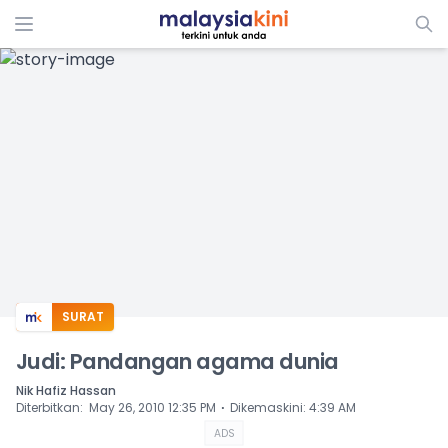
ADS
SURAT
Judi: Pandangan agama dunia
Nik Hafiz Hassan
⋅
Diterbitkan
:
May 26, 2010 12:35 PM
Dikemaskini
:
4:39 AM
ADS