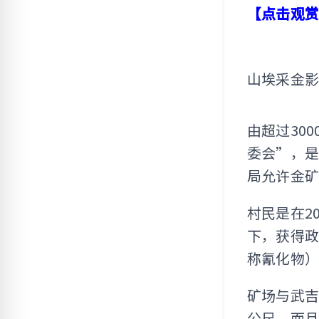
【点击观
山埃采金影
由超过30
委会”，是
局允许金
村民是在2
下，获得政
称氰化物）
矿场与武吉
公尺，而且