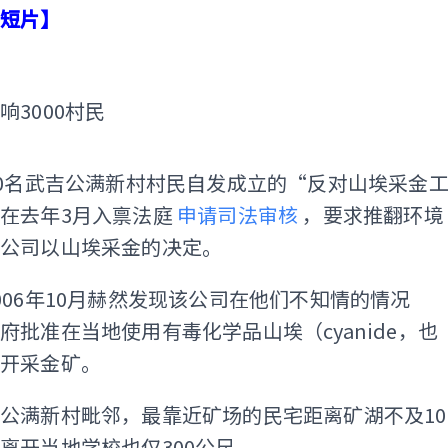
赏短片】
ADS
响3000村民
00名武吉公满新村村民自发成立的“反对山埃采金
在去年3月入禀法庭
申请司法审核
，要求推翻环境
矿公司以山埃采金的决定。
006年10月赫然发现该公司在他们不知情的情况
府批准在当地使用有毒化学品山埃（cyanide，也
开采金矿。
公满新村毗邻，最靠近矿场的民宅距离矿湖不及10
离开当地学校也仅300公尺。