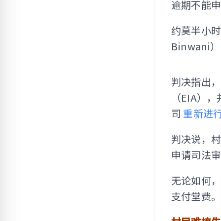
逾期不能申
约莫半小时后
Binwa
判决指出，
（EIA）
司
重新进
判决说，村
申请司法
无论如何
支付堂费。