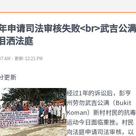
1年申请司法审核失败<br>武吉公
泪洒法庭
⋅
:47 AM
更新
:
12:21 PM
8分更新
经过1年的诉讼后，彭亨
州劳勿武吉公满（Bukit
Koman）新村村民的抗
运动今日面临重挫。村民
向法庭申请司法审核，以