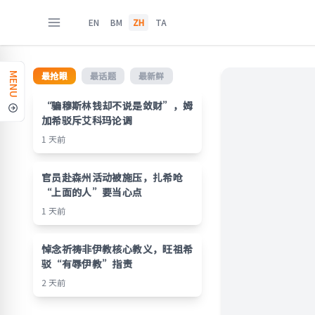
EN
BM
ZH
TA
最抢眼
最话题
最新鲜
MENU
“骗穆斯林钱却不说是敛财”，姆
加希驳斥艾科玛论调
1 天前
官员赴森州活动被施压，扎希呛
“上面的人”要当心点
1 天前
悼念祈祷非伊教核心教义，旺祖希
驳“有辱伊教”指责
2 天前