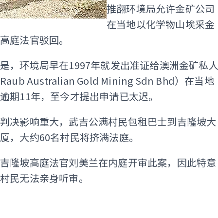
推翻环境局允许金矿公司
在当地以化学物山埃采金
遭高庭法官驳回。
是，环境局早在1997年就发出准证给澳洲金矿私
b Australian Gold Mining Sdn Bhd）在当地
逾期11年，至今才提出申请已太迟。
的判决影响重大，武吉公满村民包租巴士到吉隆坡大
厦，大约60名村民将挤满法庭。
于吉隆坡高庭法官刘美兰在内庭开审此案，因此特意
的村民无法亲身听审。
ADS