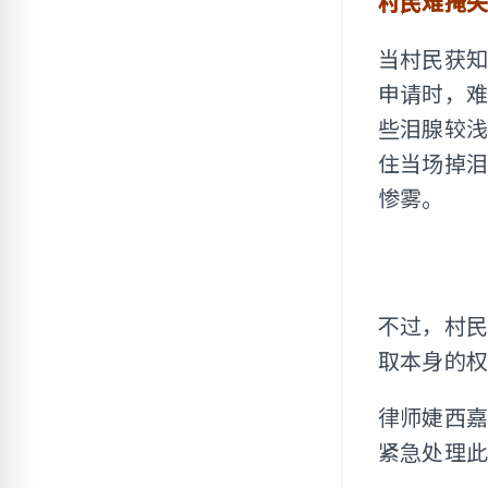
村民难掩失
当村民获
申请时，
些泪腺较
住当场掉
惨雾。
不过，村
取本身的
律师婕西
紧急处理