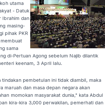
okoh utama
akyat - Datuk
r Ibrahim dan
ang masing-
gi pihak PKR
- membuat
ng sama
ng di-Pertuan Agong sebelum Najib dilantik
nteri keenam, 3 April lalu.
ADS
 tindakan pembetulan ini tidak diambil, maka
a maruah dan masa depan negara akan
ahan momokan masyarakat dunia," kata Abdul
pan kira-kira 3,000 perwakilan, pemerhati dan