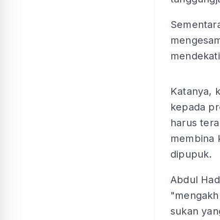
Sementara
mengesamp
mendekati
Katanya, 
kepada pr
harus ter
membina k
dipupuk.
Abdul Ha
"mengakhl
sukan yang