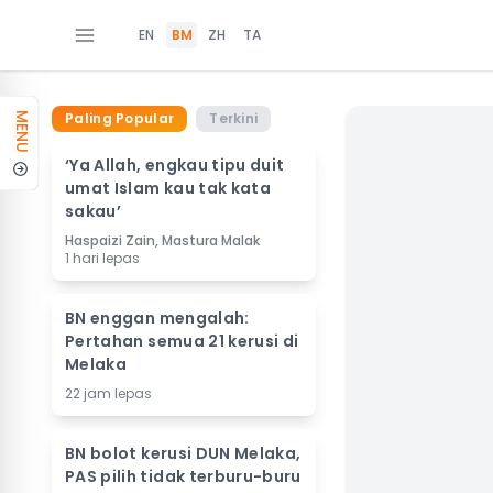
EN
BM
ZH
TA
Paling Popular
Terkini
MENU
‘Ya Allah, engkau tipu duit
umat Islam kau tak kata
sakau’
Haspaizi Zain, Mastura Malak
1 hari lepas
BN enggan mengalah:
Pertahan semua 21 kerusi di
Melaka
22 jam lepas
BN bolot kerusi DUN Melaka,
PAS pilih tidak terburu-buru