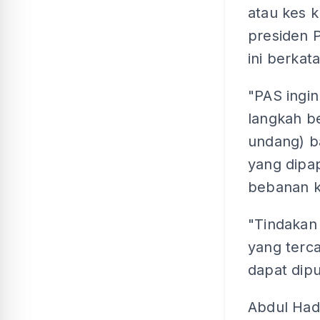
atau kes 
presiden 
ini berkata
"PAS ingi
langkah b
undang) b
yang dipa
bebanan k
"Tindakan 
yang terca
dapat dipu
Abdul Had