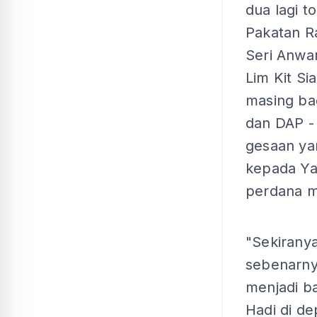
dua lagi t
Pakatan R
Seri Anwa
Lim Kit Si
masing ba
dan DAP 
gesaan ya
kepada Ya
perdana me
"Sekiranya
sebenarny
menjadi b
Hadi di de