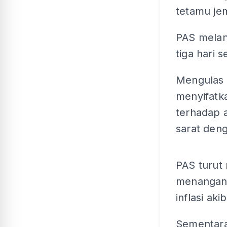
tetamu je
PAS melan
tiga hari 
Mengulas 
menyifatk
terhadap 
sarat den
PAS turut
menangani
inflasi ak
Sementara