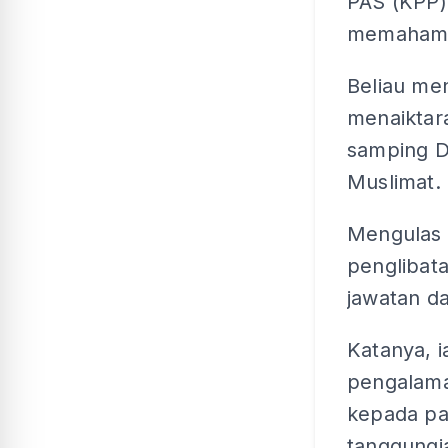
PAS (KPP) 
memahamk
Beliau me
menaiktar
samping 
Muslimat.
Mengulas 
penglibat
jawatan da
Katanya, 
pengalam
kepada pa
tanggungja