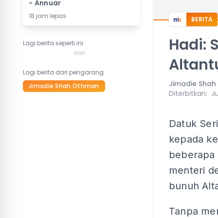
- Annuar
18 jam lepas
BERITA
Hadi:
Lagi berita seperti ini
Altant
Lagi berita dari pengarang
Jimadie Sha
Jimadie Shah Othman
Diterbitkan
:
Ju
Datuk Ser
kepada ke
beberapa 
menteri d
bunuh Alt
Tanpa men