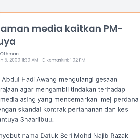
 Saman media kaitkan PM-
uya
h Othman
⋅
n 5, 2009 11:39 AM
Dikemaskini
:
1:02 PM
i Abdul Hadi Awang mengulangi gesaan
rajaan agar mengambil tindakan terhadap
media asing yang mencemarkan imej perdana
engan skandal kontrak pertahanan dan kes
antuya Shaariibuu.
yebut nama Datuk Seri Mohd Najib Razak