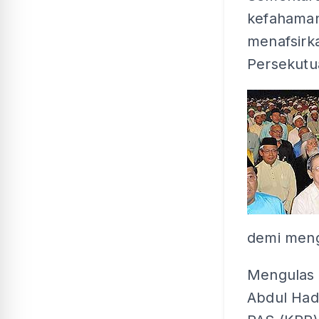
kefahaman
menafsirk
Persekutu
demi meng
Mengulas s
Abdul Had