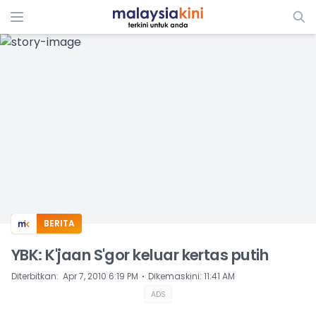
ADS
BERITA
YBK: K'jaan S'gor keluar kertas putih
⋅
Diterbitkan
:
Apr 7, 2010 6:19 PM
Dikemaskini
:
11:41 AM
ADS