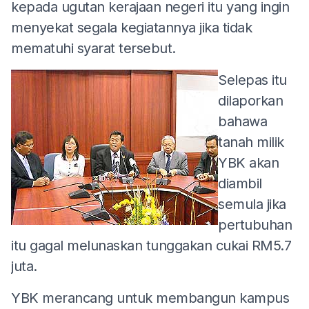
kepada ugutan kerajaan negeri itu yang ingin
menyekat segala kegiatannya jika tidak
mematuhi syarat tersebut.
Selepas itu
dilaporkan
bahawa
tanah milik
YBK akan
diambil
semula jika
pertubuhan
itu gagal melunaskan tunggakan cukai RM5.7
juta.
YBK merancang untuk membangun kampus