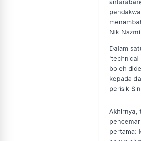
antaraban
pendakwaa
menambahk
Nik Nazmi
Dalam satu
'technical
boleh did
kepada da
perisik Si
Akhirnya,
pencemara
pertama: 