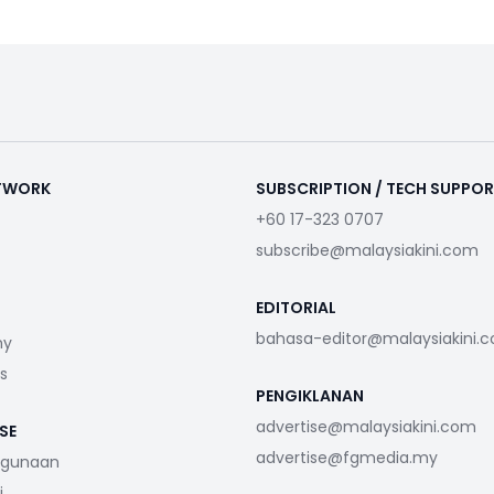
ETWORK
SUBSCRIPTION / TECH SUPPO
+60 17-323 0707
subscribe@malaysiakini.com
EDITORIAL
bahasa-editor@malaysiakini.
my
s
PENGIKLANAN
advertise@malaysiakini.com
SE
advertise@fgmedia.my
ggunaan
i