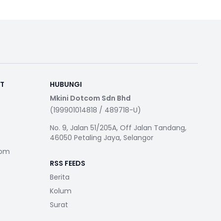
RT
HUBUNGI
Mkini Dotcom Sdn Bhd
(199901014818 / 489718-U)
No. 9, Jalan 51/205A, Off Jalan Tandang,
46050 Petaling Jaya, Selangor
com
RSS FEEDS
Berita
Kolum
Surat