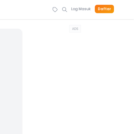
Log Masuk
Daftar
ADS