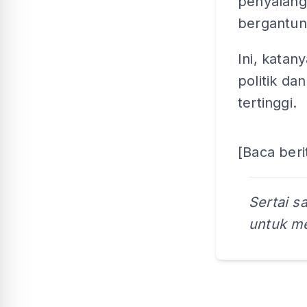
penyalahg
bergantung
Ini, katan
politik da
tertinggi.
[Baca beri
Sertai s
untuk me