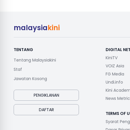
malaysia
kini
TENTANG
DIGITAL N
KiniTV
Tentang Malaysiakini
VOIZ Asia
Staf
FG Media
Jawatan Kosong
Undi.info
Kini Acade
PENGIKLANAN
News Metric
DAFTAR
TERMS OF U
Syarat Pen
Dasar Privas