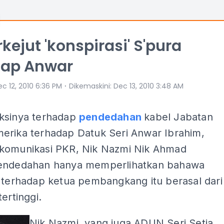
rkejut 'konspirasi' S'pura
dap Anwar
⋅
c 12, 2010 6:36 PM
Dikemaskini
:
Dec 13, 2010 3:48 AM
ksinya terhadap
pendedahan
kabel Jabatan
erika terhadap Datuk Seri Anwar Ibrahim,
komunikasi PKR, Nik Nazmi Nik Ahmad
endedahan hanya memperlihatkan bahawa
i terhadap ketua pembangkang itu berasal dari
tertinggi.
Nik Nazmi, yang juga ADUN Seri Setia