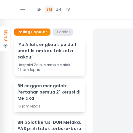
EN
BM
ZH
TA
Paling Popular
Terkini
MENU
‘Ya Allah, engkau tipu duit
umat Islam kau tak kata
sakau’
Haspaizi Zain, Mastura Malak
21 jam lepas
BN enggan mengalah:
Pertahan semua 21 kerusi di
Melaka
16 jam lepas
BN bolot kerusi DUN Melaka,
PAS pilih tidak terburu-buru