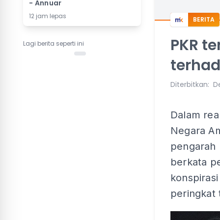
- Annuar
12 jam lepas
BERITA
PKR te
Lagi berita seperti ini
terha
Diterbitkan
:
De
Dalam rea
Negara Am
pengarah 
berkata p
konspiras
peringkat 