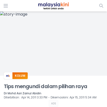
ADS
KOLUM
Tips mengundi dalam pilihan raya
Dr Mohd Asri Zainul Abidin
⋅
Diterbitkan
:
Apr 14, 2011 3:33 PM
Dikemaskini
:
Apr 15, 2011 5:34 AM
ADS