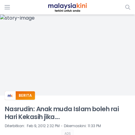
ADS
BERITA
Nasrudin: Anak muda Islam boleh rai
Hari Kekasih jika...
⋅
Diterbitkan
:
Feb 9, 2012 2:32 PM
Dikemaskini
:
11:33 PM
ADS