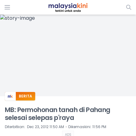
ADS
BERITA
MB: Permohonan tanah di Pahang
selesai selepas p'raya
⋅
Diterbitkan
:
Dec 23, 2012 11:50 AM
Dikemaskini
:
11:56 PM
ADS