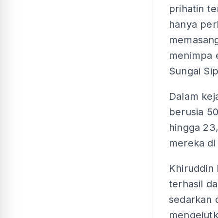
prihatin 
hanya per
memasang 
menimpa e
Sungai Si
Dalam keja
berusia 50
hingga 23
mereka di
Khiruddin 
terhasil 
sedarkan d
mengejutka