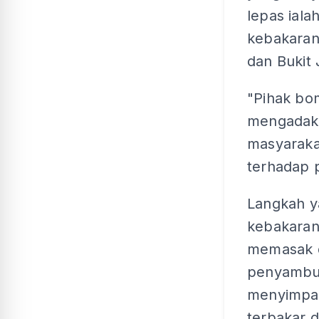
lepas ial
kebakaran 
dan Bukit J
"Pihak bom
mengadak
masyaraka
terhadap p
Langkah y
kebakaran
memasak 
penyambun
menyimpan
terbakar d