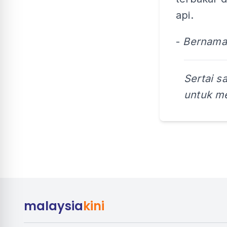
api.
-
Bernama
Sertai s
untuk me
malaysia
kini