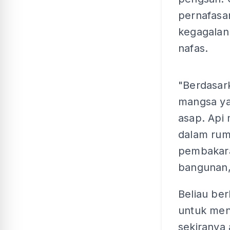
pernafasa
kegagalan
nafas.
"Berdasark
mangsa ya
asap. Api
dalam rum
pembakara
bangunan,
Beliau be
untuk meny
sekiranya