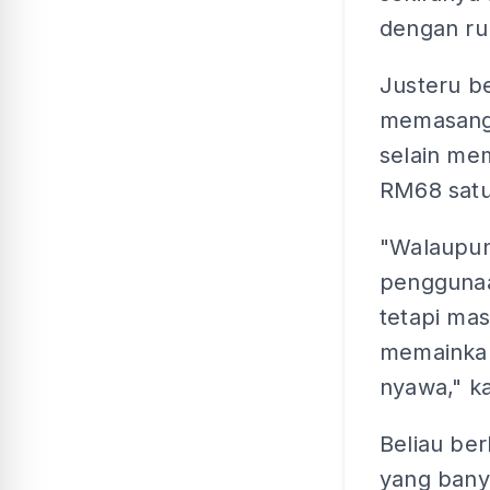
dengan ru
Justeru b
memasang 
selain mem
RM68 satu 
"Walaupun
penggunaa
tetapi ma
memainkan
nyawa," k
Beliau be
yang bany