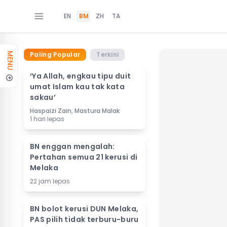
EN
BM
ZH
TA
Paling Popular
Terkini
MENU
‘Ya Allah, engkau tipu duit
umat Islam kau tak kata
sakau’
Haspaizi Zain, Mastura Malak
1 hari lepas
BN enggan mengalah:
Pertahan semua 21 kerusi di
Melaka
22 jam lepas
BN bolot kerusi DUN Melaka,
PAS pilih tidak terburu-buru