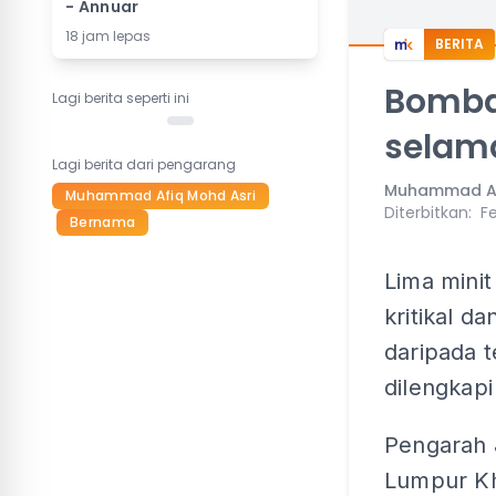
- Annuar
18 jam lepas
BERITA
Bomba
Lagi berita seperti ini
selam
Lagi berita dari pengarang
Muhammad Af
Muhammad Afiq Mohd Asri
Diterbitkan
:
Fe
Bernama
Lima mini
kritikal 
daripada 
dilengkap
Pengarah 
Lumpur Kh