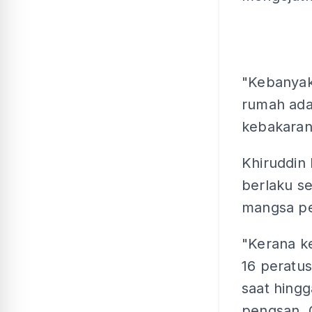
"Kebanyak
rumah ada
kebakaran
Khiruddin 
berlaku s
mangsa pe
"Kerana k
16 peratus
saat hing
pengsan. 