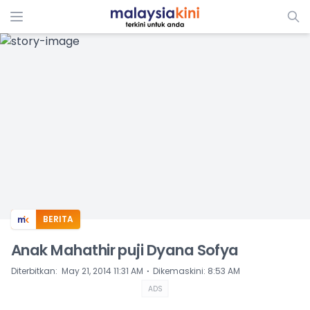
ADS
BERITA
Anak Mahathir puji Dyana Sofya
⋅
Diterbitkan
:
May 21, 2014 11:31 AM
Dikemaskini
:
8:53 AM
ADS