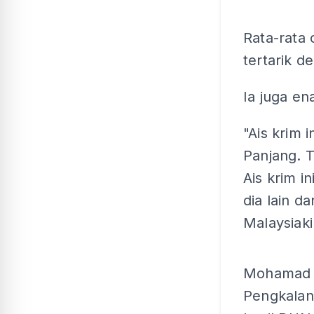
Rata-rata 
tertarik d
Ia juga en
"Ais krim 
Panjang. T
Ais krim i
dia lain d
Malaysiaki
Mohamad y
Pengkalan 