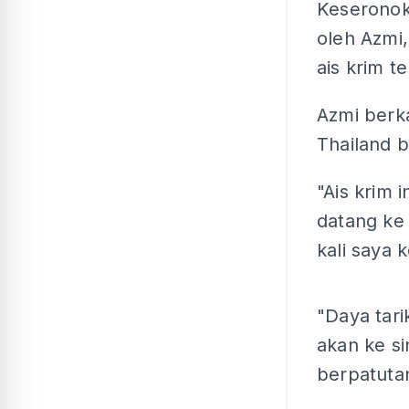
Keseronoka
oleh Azmi,
ais krim t
Azmi berka
Thailand b
"Ais krim 
datang ke 
kali saya k
"Daya tari
akan ke si
berpatutan