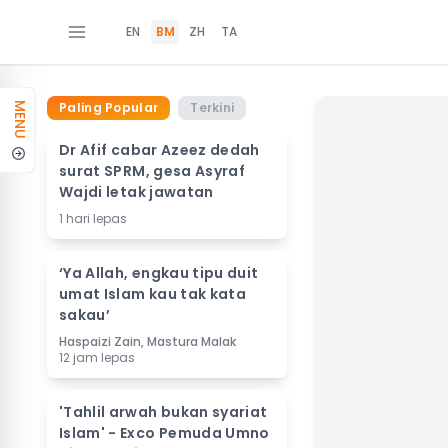
EN
BM
ZH
TA
Paling Popular
Terkini
MENU
Dr Afif cabar Azeez dedah
surat SPRM, gesa Asyraf
Wajdi letak jawatan
1 hari lepas
‘Ya Allah, engkau tipu duit
umat Islam kau tak kata
sakau’
Haspaizi Zain, Mastura Malak
12 jam lepas
'Tahlil arwah bukan syariat
Islam' - Exco Pemuda Umno