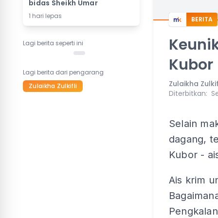
bidas Sheikh Umar
1 hari lepas
BERITA
Keunik
Lagi berita seperti ini
Kubor
Lagi berita dari pengarang
Zulaikha Zulkif
Zulaikha Zulkifli
Diterbitkan
:
Se
Selain ma
dagang, te
Kubor - ai
Ais krim u
Bagaimanap
Pengkalan