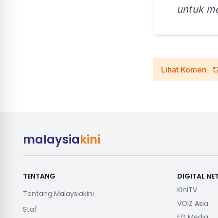
untuk me
Lihat Komen
malaysia
kini
TENTANG
DIGITAL N
KiniTV
Tentang Malaysiakini
VOIZ Asia
Staf
FG Media