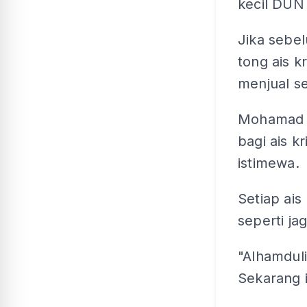
kecil DUN 
Jika sebe
tong ais kr
menjual se
Mohamad m
bagi ais k
istimewa.
Setiap ais
seperti ja
"Alhamduli
Sekarang i