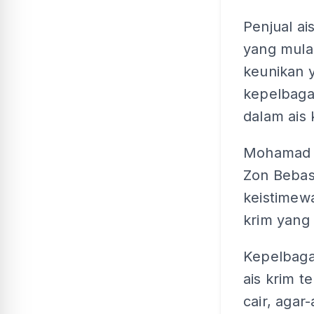
Penjual a
yang mula 
keunikan y
kepelbaga
dalam ais 
Mohamad y
Zon Bebas
keistimewa
krim yang 
Kepelbaga
ais krim t
cair, agar