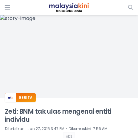
ADS
BERITA
Zeti: BNM tak ulas mengenai entiti
individu
⋅
Diterbitkan
:
Jan 27, 2015 3:47 PM
Dikemaskini
:
7:56 AM
ADS