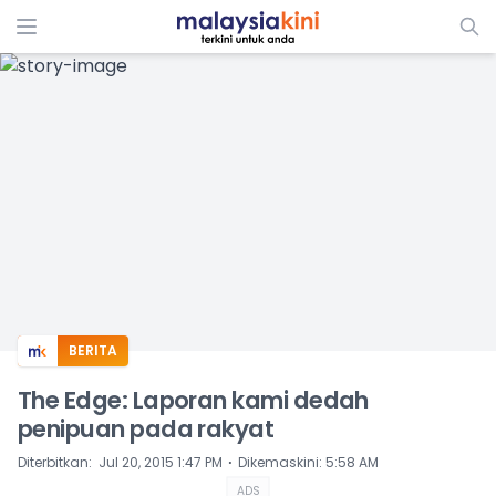
ADS
BERITA
The Edge: Laporan kami dedah
penipuan pada rakyat
⋅
Diterbitkan
:
Jul 20, 2015 1:47 PM
Dikemaskini
:
5:58 AM
ADS