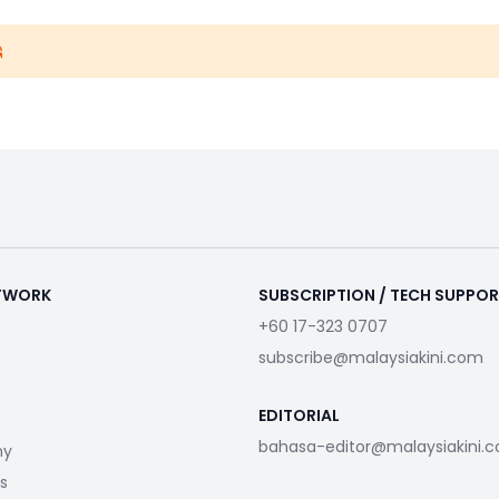
ETWORK
SUBSCRIPTION / TECH SUPPO
+60 17-323 0707
subscribe@malaysiakini.com
EDITORIAL
bahasa-editor@malaysiakini.
my
s