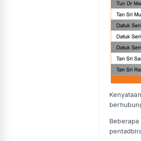
Kenyataan
berhubung 
Beberapa 
pentadbira