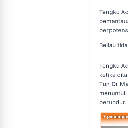
Tengku Ad
pemantaua
berpotensi
Beliau tid
Tengku Ad
ketika dit
Tun Dr Ma
menuntut 
berundur.