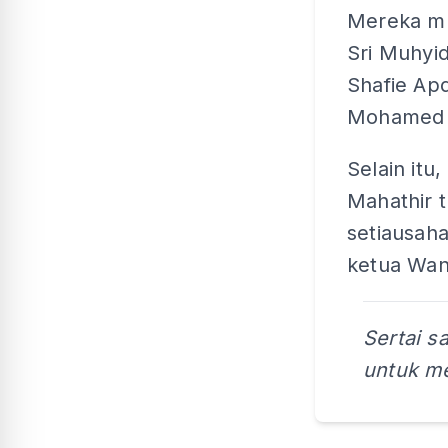
Mereka mu
Sri Muhyid
Shafie Ap
Mohamed 
Selain itu
Mahathir t
setiausah
ketua Wani
Sertai s
untuk me