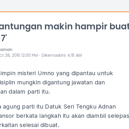
antungan makin hampir bua
7'
lzaman
⋅
t 28, 2015 12:00 PM
Dikemaskini
:
4:15 AM
impin misteri Umno yang dipantau untuk
isiplin mungkin digantung jawatan dan
n dalam parti itu.
 agung parti itu Datuk Seri Tengku Adnan
nsor berkata langkah itu akan diambil selepa
kaitan selesai dibuat.