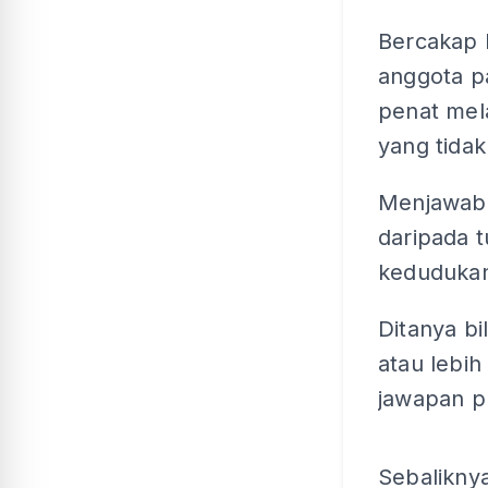
Bercakap k
anggota p
penat mel
yang tida
Menjawab 
daripada 
keduduka
Ditanya bi
atau lebih
jawapan p
Sebaliknya,