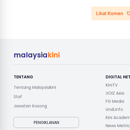
Lihat Komen
malaysia
kini
TENTANG
DIGITAL N
KiniTV
Tentang Malaysiakini
VOIZ Asia
Staf
FG Media
Jawatan Kosong
Undi.info
Kini Acade
PENGIKLANAN
News Metric