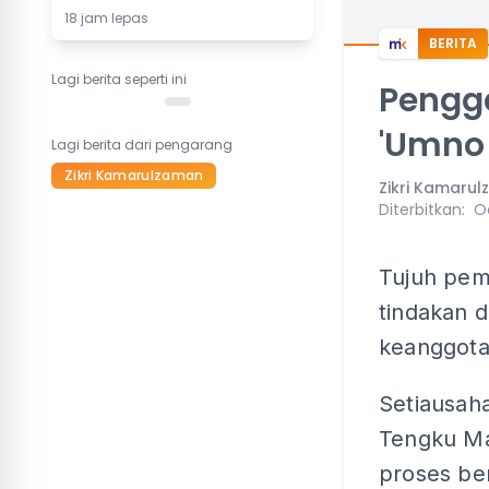
18 jam lepas
BERITA
Lagi berita seperti ini
Pengg
'Umno 
Lagi berita dari pengarang
Zikri Kamarulzaman
Zikri Kamaru
Diterbitkan
:
Oc
Tujuh pem
tindakan d
keanggotaa
Setiausaha
Tengku Ma
proses ber