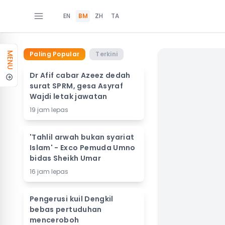
EN
BM
ZH
TA
Paling Popular
Terkini
MENU
Dr Afif cabar Azeez dedah
surat SPRM, gesa Asyraf
Wajdi letak jawatan
19 jam lepas
'Tahlil arwah bukan syariat
Islam' - Exco Pemuda Umno
bidas Sheikh Umar
16 jam lepas
Pengerusi kuil Dengkil
bebas pertuduhan
menceroboh