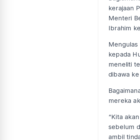
kerajaan 
Menteri Be
Ibrahim k
Mengulas 
kepada Hu
meneliti t
dibawa ke
Bagaimana
mereka ak
“Kita akan
sebelum d
ambil tind