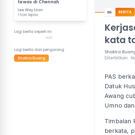
tewas di Chennah
Lee Way Loon
BERITA
1 hari lepas
Kerjas
Lagi berita seperti ini
kata t
Lagi berita dari pengarang
Shakira Buan
Diterbitkan
:
No
Shakira Buang
PAS berkat
Datuk Hus
Awang cu
Umno dan 
Timbalan 
berkata, p