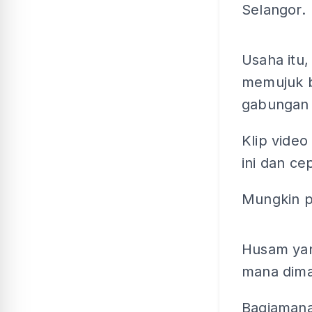
Selangor.
Usaha itu
memujuk 
gabungan 
Klip vide
ini dan ce
Mungkin p
Husam yan
mana dima
Bagiamana