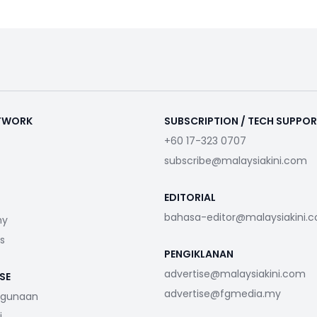
ETWORK
SUBSCRIPTION / TECH SUPPO
+60 17-323 0707
subscribe@malaysiakini.com
EDITORIAL
bahasa-editor@malaysiakini.
my
s
PENGIKLANAN
advertise@malaysiakini.com
SE
advertise@fgmedia.my
ggunaan
i