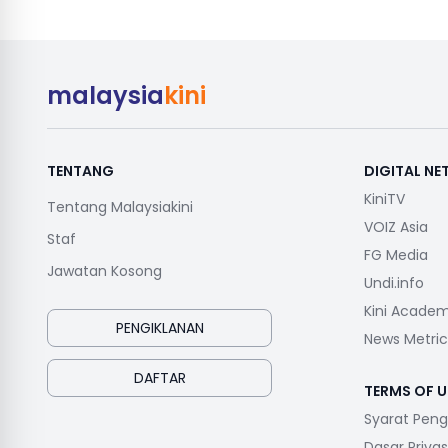
malaysia
kini
TENTANG
DIGITAL N
KiniTV
Tentang Malaysiakini
VOIZ Asia
Staf
FG Media
Jawatan Kosong
Undi.info
Kini Acade
PENGIKLANAN
News Metric
DAFTAR
TERMS OF U
Syarat Pen
Dasar Privas