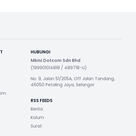
RT
HUBUNGI
Mkini Dotcom Sdn Bhd
(199901014818 / 489718-U)
No. 9, Jalan 51/205A, Off Jalan Tandang,
46050 Petaling Jaya, Selangor
com
RSS FEEDS
Berita
Kolum
Surat