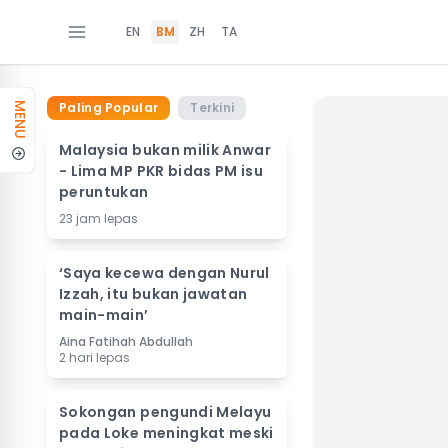
EN
BM
ZH
TA
Paling Popular
Terkini
MENU
Malaysia bukan milik Anwar
- Lima MP PKR bidas PM isu
peruntukan
23 jam lepas
‘Saya kecewa dengan Nurul
Izzah, itu bukan jawatan
main-main’
Aina Fatihah Abdullah
2 hari lepas
Sokongan pengundi Melayu
pada Loke meningkat meski