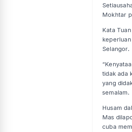
Setiausaha
Mokhtar p
Kata Tuan
keperluan
Selangor.
“Kenyataan
tidak ada
yang dida
semalam.
Husam dal
Mas dilap
cuba memb