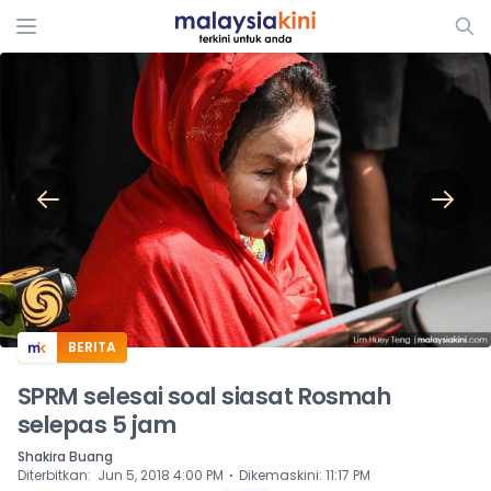
ADS
BERITA
SPRM selesai soal siasat Rosmah
selepas 5 jam
Shakira Buang
⋅
Diterbitkan
:
Jun 5, 2018 4:00 PM
Dikemaskini
:
11:17 PM