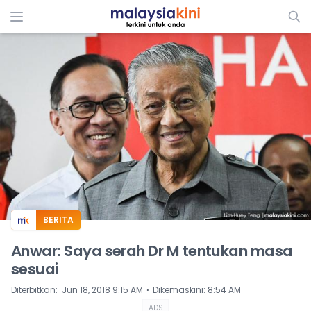
ADS
BERITA
Anwar: Saya serah Dr M tentukan masa
sesuai
⋅
Diterbitkan
:
Jun 18, 2018 9:15 AM
Dikemaskini
:
8:54 AM
ADS