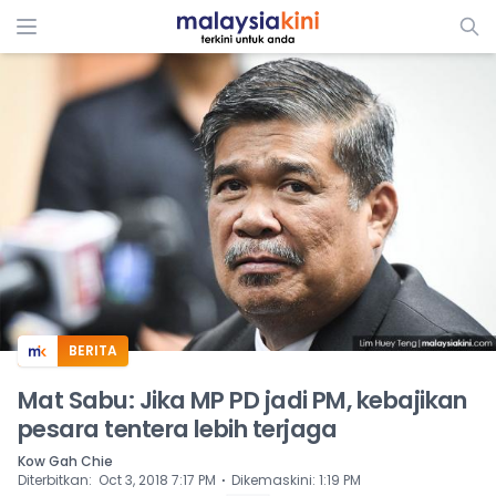
ADS
BERITA
Mat Sabu: Jika MP PD jadi PM, kebajikan
pesara tentera lebih terjaga
Kow Gah Chie
⋅
Diterbitkan
:
Oct 3, 2018 7:17 PM
Dikemaskini
:
1:19 PM