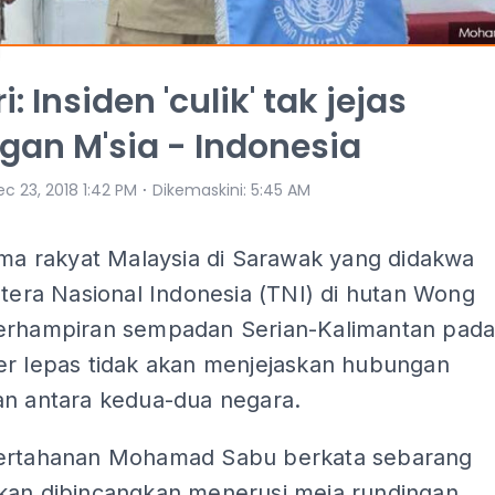
: Insiden 'culik' tak jejas
an M'sia - Indonesia
⋅
c 23, 2018 1:42 PM
Dikemaskini
:
5:45 AM
ima rakyat Malaysia di Sarawak yang didakwa
ntera Nasional Indonesia (TNI) di hutan Wong
erhampiran sempadan Serian-Kalimantan pad
er lepas tidak akan menjejaskan hubungan
an antara kedua-dua negara.
ertahanan Mohamad Sabu berkata sebarang
kan dibincangkan menerusi meja rundingan