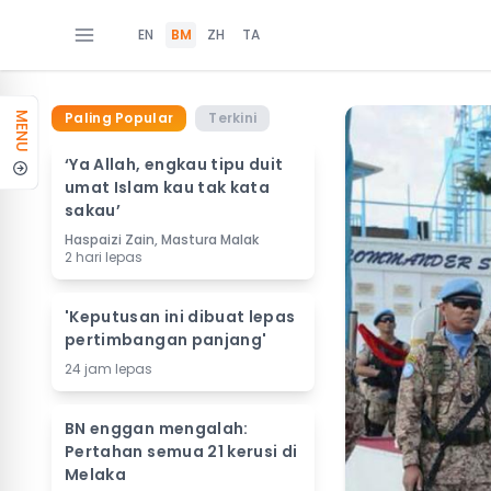
EN
BM
ZH
TA
Paling Popular
Terkini
MENU
‘Ya Allah, engkau tipu duit
umat Islam kau tak kata
sakau’
Haspaizi Zain, Mastura Malak
2 hari lepas
'Keputusan ini dibuat lepas
pertimbangan panjang'
24 jam lepas
BN enggan mengalah:
Pertahan semua 21 kerusi di
Melaka