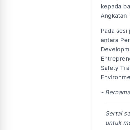
kepada ba
Angkatan 
Pada sesi
antara Pe
Developme
Entrepren
Safety Tr
Environme
- Bernam
Sertai s
untuk me