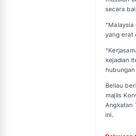
secara bai
"Malaysia
yang erat
"Kerjasama
kejadian 
hubungan 
Beliau be
majlis Ko
Angkatan 
ini.