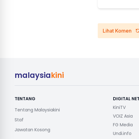
Lihat Komen
malaysia
kini
TENTANG
DIGITAL N
KiniTV
Tentang Malaysiakini
VOIZ Asia
Staf
FG Media
Jawatan Kosong
Undi.info