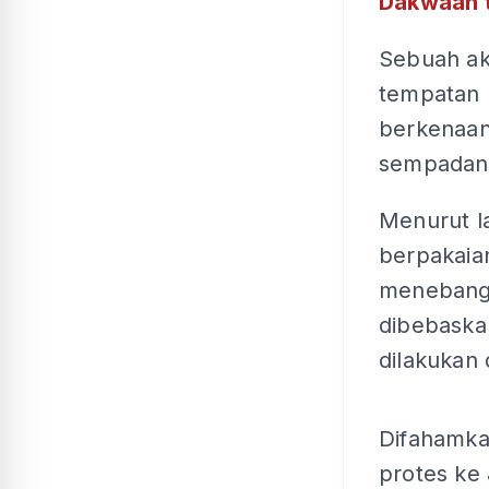
Dakwaan 
Sebuah ak
tempatan b
berkenaan 
sempadan 
Menurut la
berpakaia
menebang 
dibebaska
dilakukan
Difahamka
protes ke