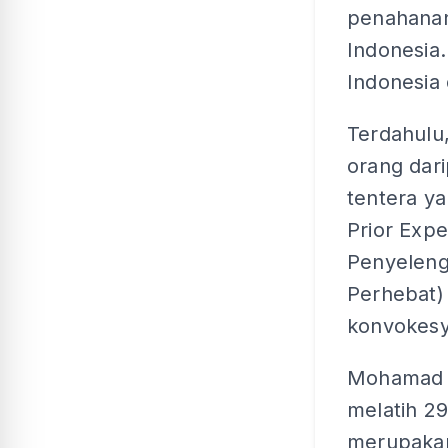
penahanan
Indonesia.
Indonesia 
Terdahulu
orang dar
tentera y
Prior Expe
Penyeleng
Perhebat) 
konvokesye
Mohamad b
melatih 29
merupakan 