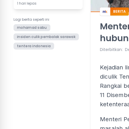
1 hari lepas
BERITA
Lagi berita seperti ini
Menteri
mohamad sabu
hubung
insiden culik pembalak sarawak
tentera indonesia
Diterbitkan
:
De
Kejadian l
diculik Te
Rangkai b
11 Disemb
ketentera
Menteri P
masalah a