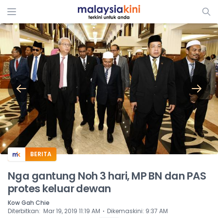
ADS
BERITA
Nga gantung Noh 3 hari, MP BN dan PAS
protes keluar dewan
Kow Gah Chie
⋅
Diterbitkan
:
Mar 19, 2019 11:19 AM
Dikemaskini
:
9:37 AM