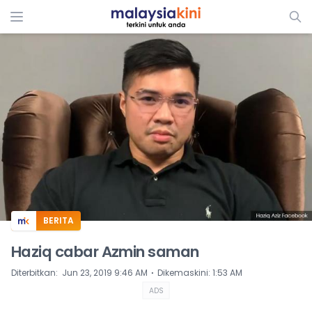
ADS
BERITA
Haziq cabar Azmin saman
⋅
Diterbitkan
:
Jun 23, 2019 9:46 AM
Dikemaskini
:
1:53 AM
ADS