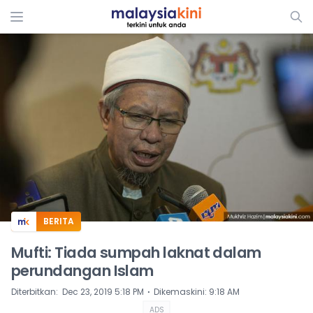
ADS
BERITA
Mufti: Tiada sumpah laknat dalam
perundangan Islam
⋅
Diterbitkan
:
Dec 23, 2019 5:18 PM
Dikemaskini
:
9:18 AM
ADS