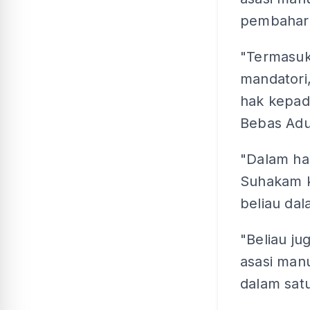
pembahar
"Termasuk
mandatori
hak kepad
Bebas Adu
"Dalam ha
Suhakam k
beliau dal
"Beliau j
asasi man
dalam satu