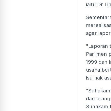
iaitu Dr L
Sementara
merealisa
agar lapo
"Laporan 
Parlimen 
1999 dan 
usaha ber
isu hak as
"Suhakam 
dan orang
Suhakam t