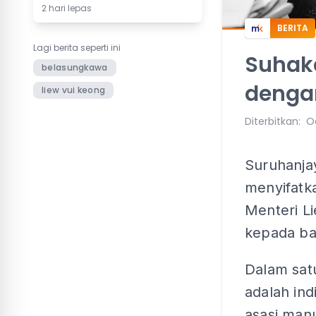
2 hari lepas
BERITA
Lagi berita seperti ini
Suhak
belasungkawa
denga
liew vui keong
Diterbitkan
:
Oc
Suruhanja
menyifatk
Menteri L
kepada ba
Dalam sat
adalah ind
asasi man