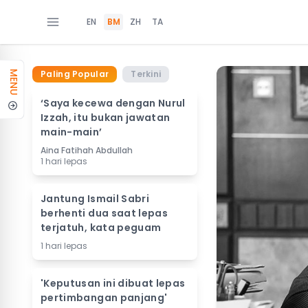
EN
BM
ZH
TA
Paling Popular
Terkini
MENU
‘Saya kecewa dengan Nurul
Izzah, itu bukan jawatan
main-main’
Aina Fatihah Abdullah
1 hari lepas
Jantung Ismail Sabri
berhenti dua saat lepas
terjatuh, kata peguam
1 hari lepas
'Keputusan ini dibuat lepas
pertimbangan panjang'