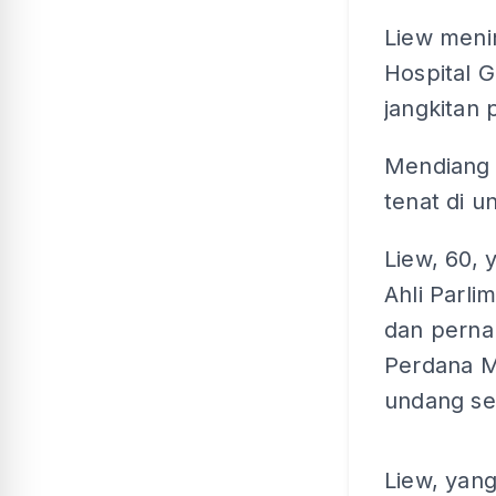
Liew meni
Hospital G
jangkitan 
Mendiang 
tenat di u
Liew, 60, 
Ahli Parl
dan perna
Perdana M
undang se
Liew, yan