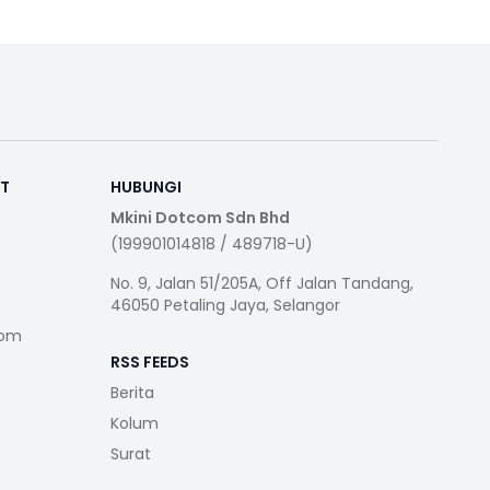
RT
HUBUNGI
Mkini Dotcom Sdn Bhd
(199901014818 / 489718-U)
No. 9, Jalan 51/205A, Off Jalan Tandang,
46050 Petaling Jaya, Selangor
com
RSS FEEDS
Berita
Kolum
Surat