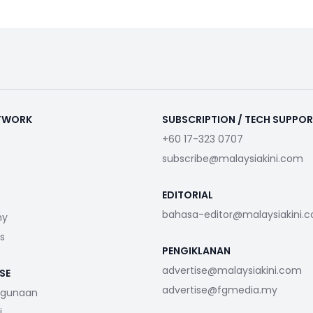
ETWORK
SUBSCRIPTION / TECH SUPPO
+60 17-323 0707
subscribe@malaysiakini.com
EDITORIAL
bahasa-editor@malaysiakini.
my
s
PENGIKLANAN
advertise@malaysiakini.com
SE
advertise@fgmedia.my
ggunaan
i