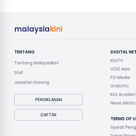
malaysia
kini
TENTANG
DIGITAL N
KiniTV
Tentang Malaysiakini
VOIZ Asia
Staf
FG Media
Jawatan Kosong
Undi.info
Kini Acade
PENGIKLANAN
News Metric
DAFTAR
TERMS OF U
Syarat Pen
Dasar Privas