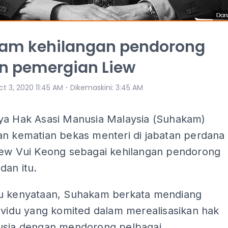
am kehilangan pendorong
n pemergian Liew
⋅
t 3, 2020 11:45 AM
Dikemaskini
:
3:45 AM
ya Hak Asasi Manusia Malaysia (Suhakam)
an kematian bekas menteri di jabatan perdana
iew Vui Keong sebagai kehilangan pendorong
dan itu.
u kenyataan, Suhakam berkata mendiang
ividu yang komited dalam merealisasikan hak
usia dengan mendorong pelbagai