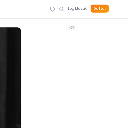
Log Masuk
Daftar
ADS