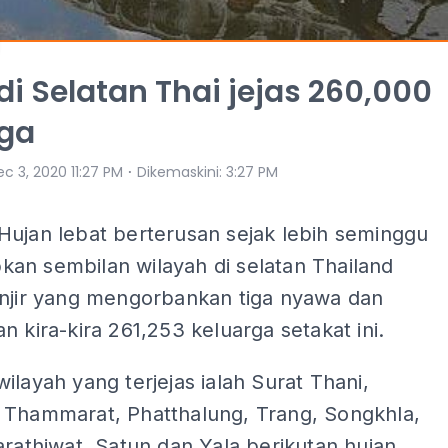
 di Selatan Thai jejas 260,000
rga
⋅
c 3, 2020 11:27 PM
Dikemaskini
:
3:27 PM
Hujan lebat berterusan sejak lebih seminggu
an sembilan wilayah di selatan Thailand
anjir yang mengorbankan tiga nyawa dan
n kira-kira 261,253 keluarga setakat ini.
ilayah yang terjejas ialah Surat Thani,
 Thammarat, Phatthalung, Trang, Songkhla,
arathiwat, Satun dan Yala berikutan hujan