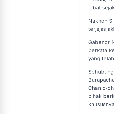
lebat seja
Nakhon Si
terjejas a
Gabenor N
berkata ke
yang telah
Sehubunga
Burapacha
Chan o-ch
pihak ber
khususnya 