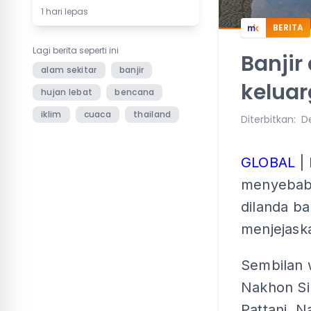
1 hari lepas
BERITA
Lagi berita seperti ini
Banjir
alam sekitar
banjir
kelua
hujan lebat
bencana
iklim
cuaca
thailand
Diterbitkan
:
De
GLOBAL
| 
menyebabk
dilanda b
menjejaska
Sembilan w
Nakhon Si
Pattani, N