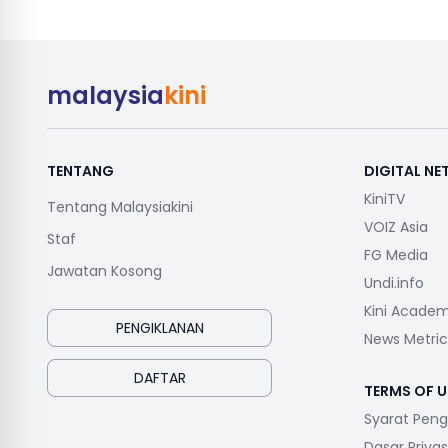
malaysia
kini
TENTANG
DIGITAL N
KiniTV
Tentang Malaysiakini
VOIZ Asia
Staf
FG Media
Jawatan Kosong
Undi.info
Kini Acade
PENGIKLANAN
News Metric
DAFTAR
TERMS OF U
Syarat Pen
Dasar Privas