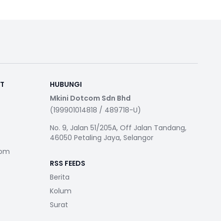
RT
HUBUNGI
Mkini Dotcom Sdn Bhd
(199901014818 / 489718-U)
No. 9, Jalan 51/205A, Off Jalan Tandang,
46050 Petaling Jaya, Selangor
com
RSS FEEDS
Berita
Kolum
Surat