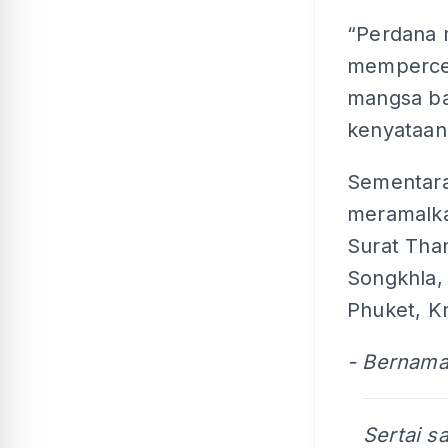
“Perdana 
memperce
mangsa ban
kenyataan
Sementara
meramalka
Surat Tha
Songkhla, 
Phuket, Kr
- Bernam
Sertai s