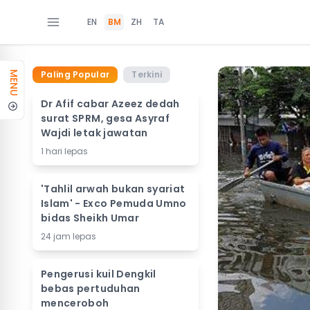
EN
BM
ZH
TA
Paling Popular
Terkini
MENU
Dr Afif cabar Azeez dedah
surat SPRM, gesa Asyraf
Wajdi letak jawatan
1 hari lepas
'Tahlil arwah bukan syariat
Islam' - Exco Pemuda Umno
bidas Sheikh Umar
24 jam lepas
Pengerusi kuil Dengkil
bebas pertuduhan
menceroboh