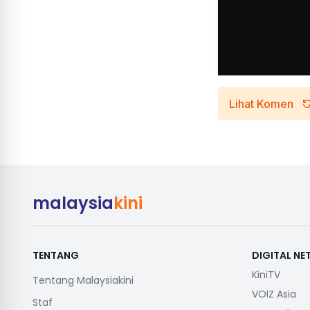
Lihat Komen
malaysia
kini
TENTANG
DIGITAL N
KiniTV
Tentang Malaysiakini
VOIZ Asia
Staf