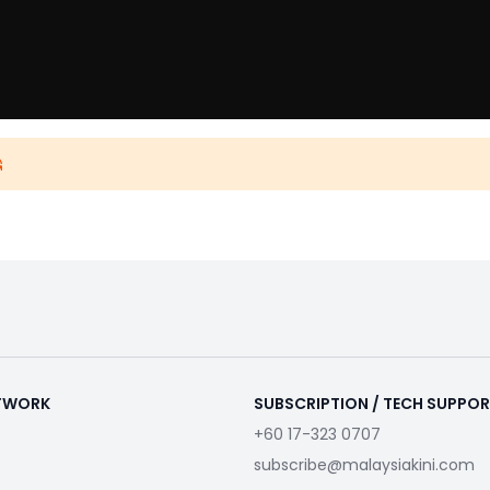
ETWORK
SUBSCRIPTION / TECH SUPPO
+60 17-323 0707
subscribe@malaysiakini.com