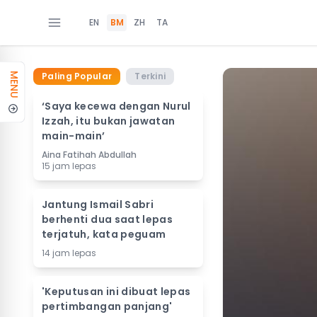
EN
BM
ZH
TA
Paling Popular
Terkini
MENU
‘Saya kecewa dengan Nurul
Izzah, itu bukan jawatan
main-main’
Aina Fatihah Abdullah
15 jam lepas
Jantung Ismail Sabri
berhenti dua saat lepas
terjatuh, kata peguam
14 jam lepas
'Keputusan ini dibuat lepas
pertimbangan panjang'