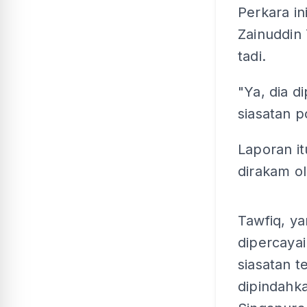
Perkara i
Zainuddin
tadi.
"Ya, dia d
siasatan p
Laporan i
dirakam o
Tawfiq, ya
dipercayai
siasatan 
dipindahk