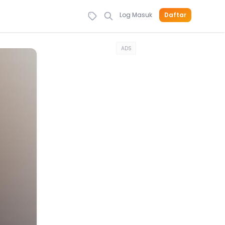
Log Masuk
Daftar
ADS