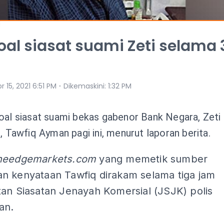
soal siasat suami Zeti selama 
⋅
r 15, 2021 6:51 PM
Dikemaskini
:
1:32 PM
oal siasat suami bekas gabenor Bank Negara, Zeti
, Tawfiq Ayman pagi ini, menurut laporan berita.
heedgemarkets.com
yang memetik sumber
n kenyataan Tawfiq dirakam selama tiga jam
tan Siasatan Jenayah Komersial (JSJK) polis
an.