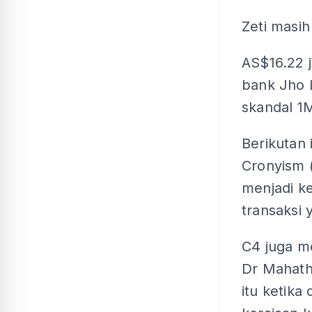
Zeti masi
AS$16.22 j
bank Jho 
skandal 1
Berikutan 
Cronyism 
menjadi k
transaksi 
C4 juga m
Dr Mahath
itu ketika