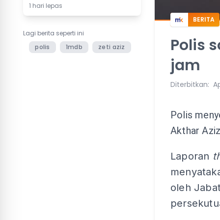
1 hari lepas
BERITA
Lagi berita seperti ini
Polis 
polis
1mdb
zeti aziz
jam
Diterbitkan
:
Ap
Polis meny
Akthar Aziz
Laporan
t
menyataka
oleh Jaba
persekutu