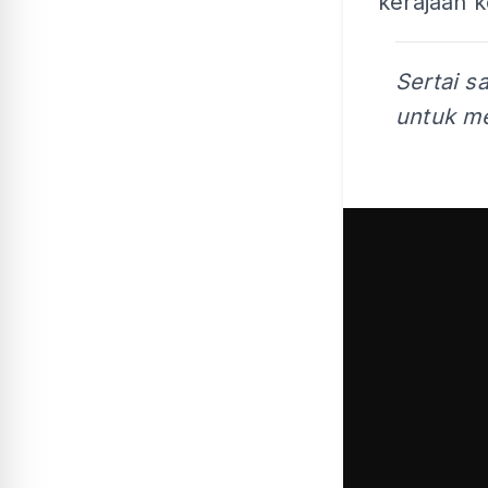
kerajaan k
Sertai s
untuk me