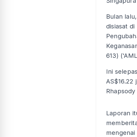
Singapura 
Bulan lal
disiasat d
Pengubah
Keganasan 
613) ('AML
Ini selepa
AS$16.22 j
Rhapsody 
Laporan i
memberita
mengenai 