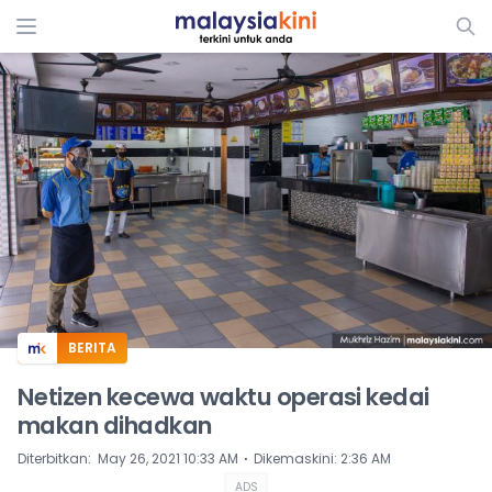
ADS
BERITA
Netizen kecewa waktu operasi kedai
makan dihadkan
⋅
Diterbitkan
:
May 26, 2021 10:33 AM
Dikemaskini
:
2:36 AM
ADS