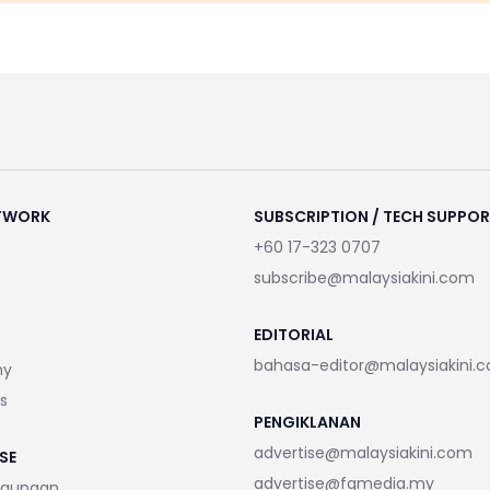
ETWORK
SUBSCRIPTION / TECH SUPPO
+60 17-323 0707
subscribe@malaysiakini.com
EDITORIAL
bahasa-editor@malaysiakini.
my
s
PENGIKLANAN
advertise@malaysiakini.com
SE
advertise@fgmedia.my
ggunaan