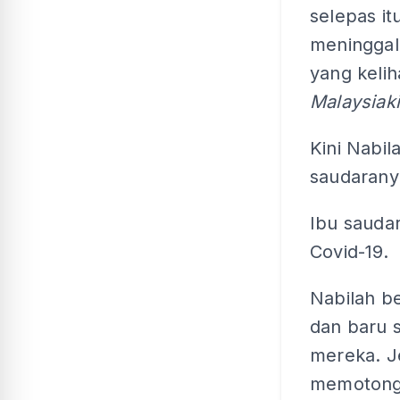
selepas it
meninggal 
yang keli
Malaysiaki
Kini Nabil
saudarany
Ibu saudar
Covid-19.
Nabilah b
dan baru 
mereka. J
memotong