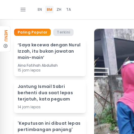
EN
BM
ZH
TA
Paling Popular
Terkini
MENU
‘Saya kecewa dengan Nurul
Izzah, itu bukan jawatan
main-main’
Aina Fatihah Abdullah
15 jam lepas
Jantung Ismail Sabri
berhenti dua saat lepas
terjatuh, kata peguam
14 jam lepas
'Keputusan ini dibuat lepas
pertimbangan panjang'