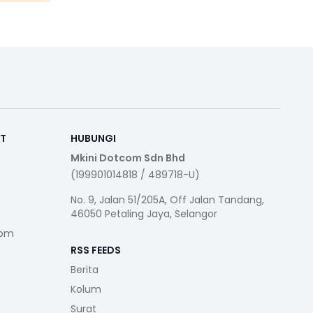
RT
HUBUNGI
Mkini Dotcom Sdn Bhd
(199901014818 / 489718-U)
No. 9, Jalan 51/205A, Off Jalan Tandang,
46050 Petaling Jaya, Selangor
com
RSS FEEDS
Berita
Kolum
Surat