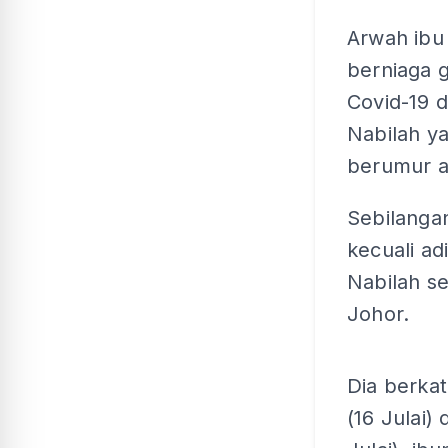
Arwah ibu
berniaga g
Covid-19 d
Nabilah ya
berumur a
Sebilangan
kecuali a
Nabilah se
Johor.
Dia berka
(16 Julai)