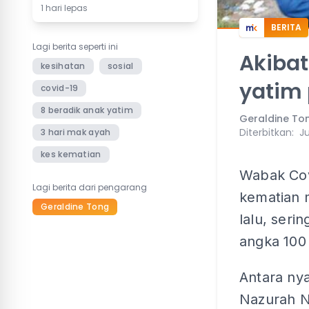
1 hari lepas
BERITA
Lagi berita seperti ini
Akibat
kesihatan
sosial
yatim 
covid-19
8 beradik anak yatim
Geraldine To
Diterbitkan
:
Ju
3 hari mak ayah
kes kematian
Wabak Cov
Lagi berita dari pengarang
kematian m
Geraldine Tong
lalu, seri
angka 100
Antara ny
Nazurah Na