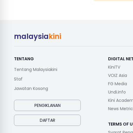
malaysia
kini
TENTANG
DIGITAL N
KiniTV
Tentang Malaysiakini
VOIZ Asia
Staf
FG Media
Jawatan Kosong
Undi.info
Kini Acade
PENGIKLANAN
News Metric
DAFTAR
TERMS OF U
Syarat Pen