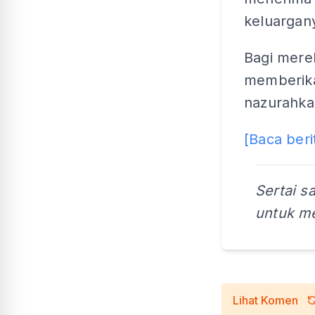
keluargany
Bagi mere
memberika
nazurahka
[Baca beri
Sertai s
untuk me
Lihat Komen