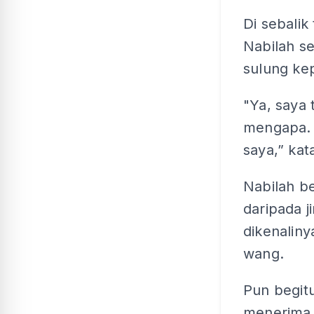
Di sebali
Nabilah se
sulung kep
"Ya, saya 
mengapa. 
saya,” kat
Nabilah be
daripada j
dikenalin
wang.
Pun begitu
menerima 