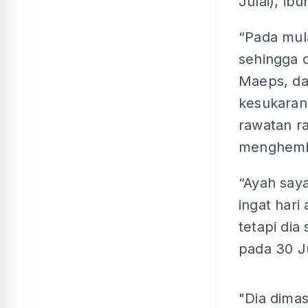
Julai), ib
“Pada mula
sehingga d
Maeps, da
kesukaran
rawatan ra
menghembu
“Ayah saya
ingat hari
tetapi dia
pada 30 J
"Dia dima