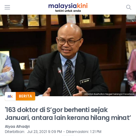
ADS
BERITA
'163 doktor di S’gor berhenti sejak
Januari, antara lain kerana hilang minat’
Alyaa Alhadjri
⋅
Diterbitkan
:
Jul 23, 2021 9:09 PM
Dikemaskini
:
1:21 PM