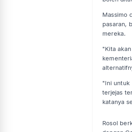
Massimo d
pasaran, b
mereka.
"Kita akan
kementeri
alternatif
"Ini untu
terjejas t
katanya se
Rosol ber