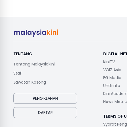
malaysia
kini
TENTANG
DIGITAL N
KiniTV
Tentang Malaysiakini
VOIZ Asia
Staf
FG Media
Jawatan Kosong
Undi.info
Kini Acade
PENGIKLANAN
News Metric
DAFTAR
TERMS OF U
Syarat Pen