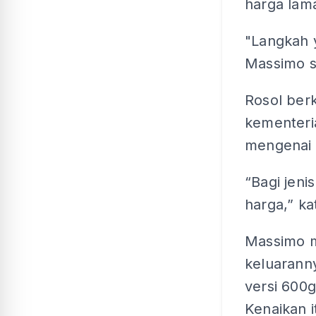
harga lam
"Langkah 
Massimo s
Rosol berk
kementeri
mengenai 
“Bagi jenis
harga,” ka
Massimo m
keluarann
versi 600
Kenaikan i