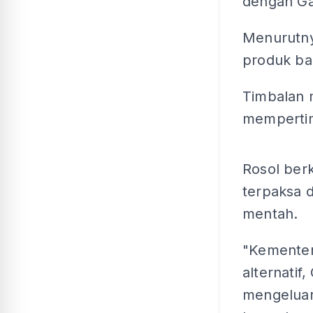
dengan Gar
Menurutny
produk bar
Timbalan 
mempertim
Rosol ber
terpaksa 
mentah.
"Kementer
alternatif
mengeluar