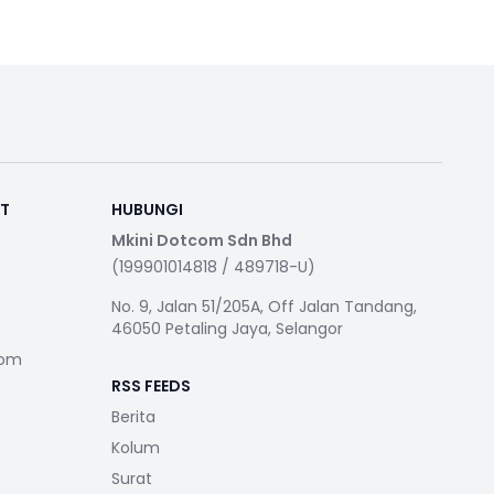
RT
HUBUNGI
Mkini Dotcom Sdn Bhd
(199901014818 / 489718-U)
No. 9, Jalan 51/205A, Off Jalan Tandang,
46050 Petaling Jaya, Selangor
com
RSS FEEDS
Berita
Kolum
Surat