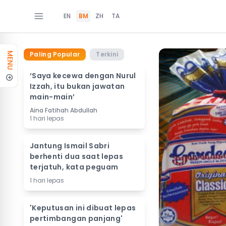
EN
BM
ZH
TA
Paling Popular
Terkini
MENU
‘Saya kecewa dengan Nurul
Izzah, itu bukan jawatan
main-main’
Aina Fatihah Abdullah
1 hari lepas
Jantung Ismail Sabri
berhenti dua saat lepas
terjatuh, kata peguam
1 hari lepas
'Keputusan ini dibuat lepas
pertimbangan panjang'