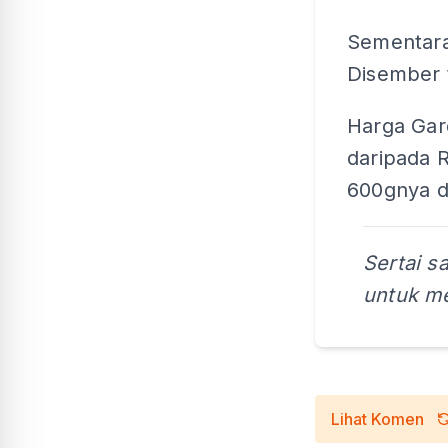
Sementara
Disember t
Harga Gard
daripada 
600gnya d
Sertai s
untuk me
Lihat Komen