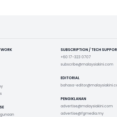
ETWORK
SUBSCRIPTION / TECH SUPPO
+60 17-323 0707
subscribe@malaysiakini.com
EDITORIAL
bahasa-editor@malaysiakini.
my
s
PENGIKLANAN
advertise@malaysiakini.com
SE
advertise@fgmedia.my
ggunaan