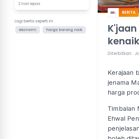
2 hari lepas
BERITA
Lagi berita seperti ini
K'jaan
ekonomi
harga barang naik
kenai
Diterbitkan
:
J
Kerajaan 
jenama Ma
harga pro
Timbalan 
Ehwal Pen
penjelasan
boleh dit