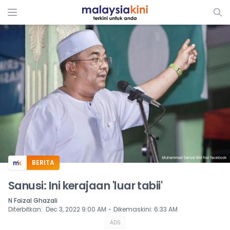
ADS
BERITA
Sanusi: Ini kerajaan 'luar tabii'
N Faizal Ghazali
⋅
Diterbitkan
:
Dec 3, 2022 9:00 AM
Dikemaskini
:
6:33 AM
ADS