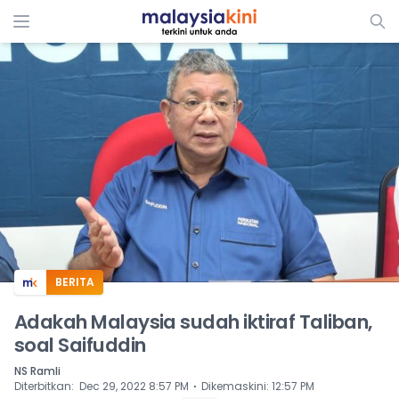
ADS
BERITA
Adakah Malaysia sudah iktiraf Taliban,
soal Saifuddin
NS Ramli
⋅
Diterbitkan
:
Dec 29, 2022 8:57 PM
Dikemaskini
:
12:57 PM