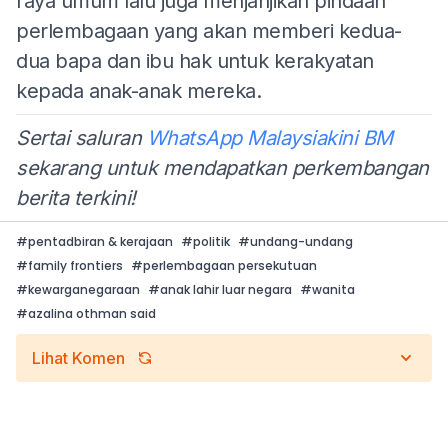
raya umum lalu juga menjanjikan pindaan
perlembagaan yang akan memberi kedua-
dua bapa dan ibu hak untuk kerakyatan
kepada anak-anak mereka.
Sertai saluran
WhatsApp Malaysiakini BM
sekarang untuk mendapatkan perkembangan
berita terkini!
#
pentadbiran & kerajaan
#
politik
#
undang-undang
#
family frontiers
#
perlembagaan persekutuan
#
kewarganegaraan
#
anak lahir luar negara
#
wanita
#
azalina othman said
Lihat Komen